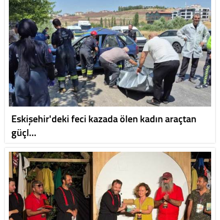
Eskişehir'deki feci kazada ölen kadın araçtan
güçl…