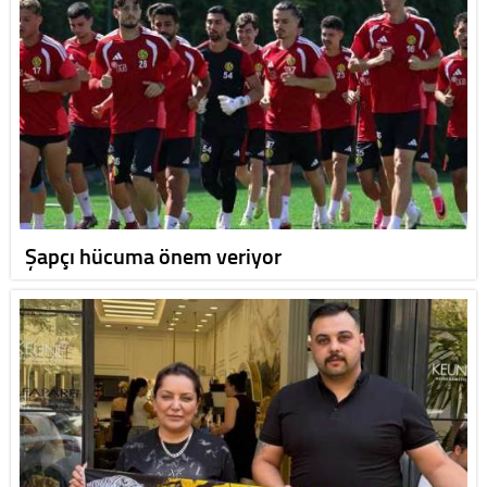
Şapçı hücuma önem veriyor