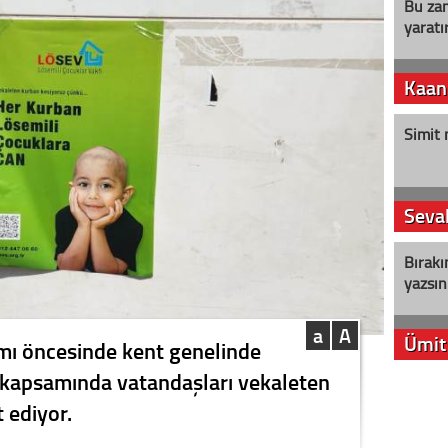
Bu zam
yaratır
Kaan
Simit 
Seval
Bırakı
yazsın
a
A
Ümit
ı öncesinde kent genelinde
kapsamında vatandaşları vekaleten
YENİ P
 ediyor.
aleyht
alır?