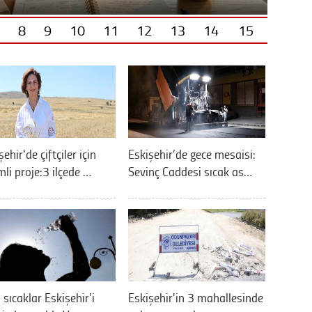
8
9
10
11
12
13
14
15
şehir'de çiftçiler için
Eskişehir’de gece mesaisi:
li proje:3 ilçede …
Sevinç Caddesi sıcak as…
ı sıcaklar Eskişehir’i
Eskişehir'in 3 mahallesinde