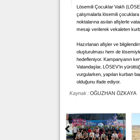
Lösemili Çocuklar Vakfı (LÖSE
çalışmalarla lösemili çocuklara
noktalarına asılan afişlerle v
mesajı verilerek vekaleten kurb
Hazırlanan afişler ve bilgilend
oluşturulması hem de lösemiy
hedefleniyor. Kampanyanın kent 
Vatandaşlar, LÖSEV’in yürüttü
vurgularken, yapılan kurban bağı
olduğunu ifade ediyor.
Kaynak :
OĞUZHAN ÖZKAYA