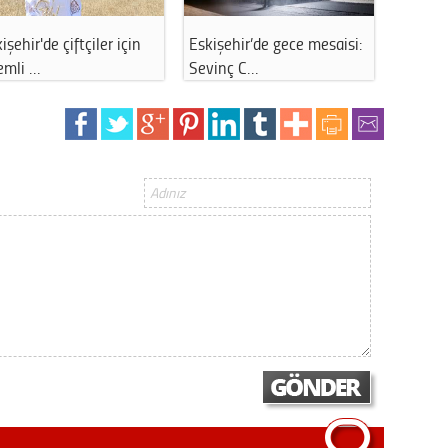
Gürha
Eskişe
işehir'de çiftçiler için
Eskişehir’de gece mesaisi:
Eskişeh
Döne
emli …
Sevinç C…
olmayı
Rifat
Sürdür
kültür
Konu
2023 y
bekliy
Tüli
Düşükl