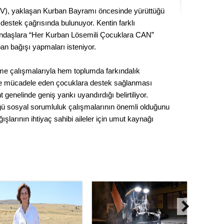
Kere
V), yaklaşan Kurban Bayramı öncesinde yürüttüğü
 destek çağrısında bulunuyor. Kentin farklı
Es Es’
atandaşlara “Her Kurban Lösemili Çocuklara CAN”
an bağışı yapmaları isteniyor.
irme çalışmalarıyla hem toplumda farkındalık
Ahme
le mücadele eden çocuklara destek sağlanması
genelinde geniş yankı uyandırdığı belirtiliyor.
Tepeba
ğü sosyal sorumluluk çalışmalarının önemli olduğunu
birliği
şlarının ihtiyaç sahibi aileler için umut kaynağı
ulaşı
Fund
CHP’li
kazana
seçiml
Melt