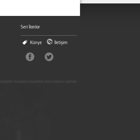
Seri İlanlar
Künye
İletişim
skişehir Anadolu Gazetesi tüm hakları saklıdır