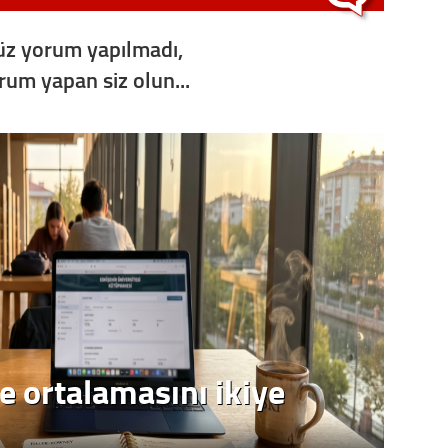
Op. D
z yorum yapılmadı,
Sağlığı
orum yapan siz olun...
Uzm. 
Vatand
M. M
Hayır,
e ortalamasını ikiye
Seda