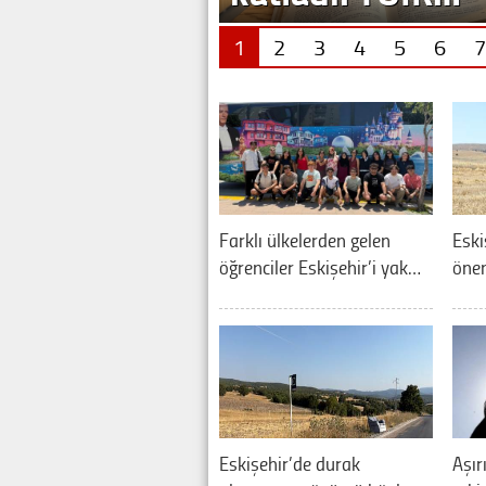
1
2
3
4
5
6
7
Farklı ülkelerden gelen
Eski
öğrenciler Eskişehir’i yak…
önem
Eskişehir’de durak
Aşır