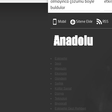
olmayınca çözümü böyle
etki
buldular
Mobil
Sitene Ekle
RSS
Eskişehir
Spor
Magazin
Ekonomi
Gündem
Sağlık
Kültür Sanat
Dünya
Teknoloji
Biyografi
Eskişehir Gezi Rehberi