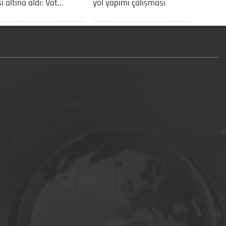
si altına aldı: Vat…
yol yapımı çalışması
E