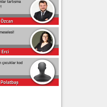
lar tartışma
!
 Özcan
meselesi!
 Erci
n çocuklar kod
 Polatbaş
arti Erdoğan
arlığıyla ne kadar oy