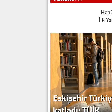
Henü
İlk Y
Eskişehir Türkiy
katladı: TÜİK…