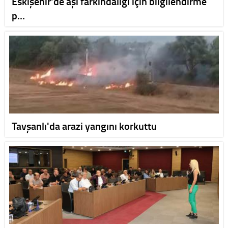
Eskişehir'de aşı farkındalığı için bilgilendirme
p…
Tavşanlı'da arazi yangını korkuttu