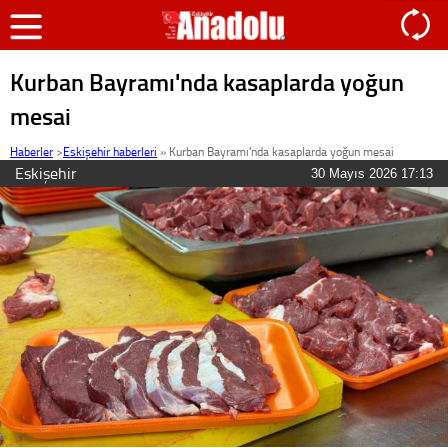
Kurban Bayramı'nda kasaplarda yoğun
mesai
Haberler
>
Eskişehir haberleri
»
Kurban Bayramı'nda kasaplarda yoğun mesai
Eskişehir
30 Mayıs 2026 17:13