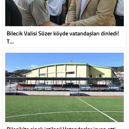
Bilecik Valisi Sözer köyde vatandaşları dinledi!
T…
Bilecik’te sinek istilası! Vatandaşlar isyan etti