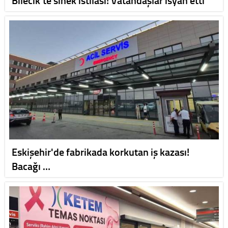
Eskişehir'de fabrikada korkutan iş kazası!
Bacağı …