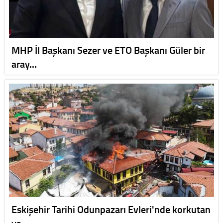
MHP İl Başkanı Sezer ve ETO Başkanı Güler bir
aray…
Eskişehir Tarihi Odunpazarı Evleri'nde korkutan