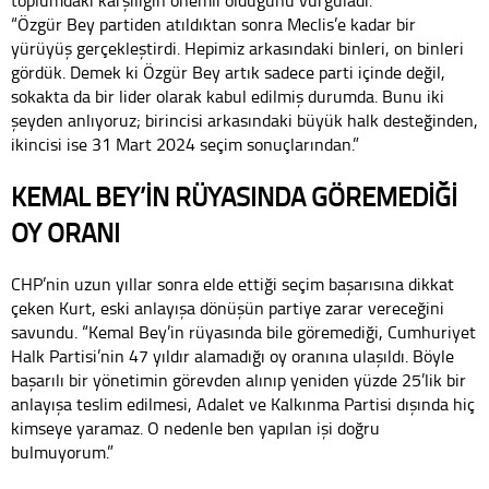
toplumdaki karşılığın önemli olduğunu vurguladı.
“Özgür Bey partiden atıldıktan sonra Meclis’e kadar bir
yürüyüş gerçekleştirdi. Hepimiz arkasındaki binleri, on binleri
gördük. Demek ki Özgür Bey artık sadece parti içinde değil,
sokakta da bir lider olarak kabul edilmiş durumda. Bunu iki
şeyden anlıyoruz; birincisi arkasındaki büyük halk desteğinden,
ikincisi ise 31 Mart 2024 seçim sonuçlarından.”
KEMAL BEY’İN RÜYASINDA GÖREMEDİĞİ
OY ORANI
CHP’nin uzun yıllar sonra elde ettiği seçim başarısına dikkat
çeken Kurt, eski anlayışa dönüşün partiye zarar vereceğini
savundu. “Kemal Bey’in rüyasında bile göremediği, Cumhuriyet
Halk Partisi’nin 47 yıldır alamadığı oy oranına ulaşıldı. Böyle
başarılı bir yönetimin görevden alınıp yeniden yüzde 25’lik bir
anlayışa teslim edilmesi, Adalet ve Kalkınma Partisi dışında hiç
kimseye yaramaz. O nedenle ben yapılan işi doğru
bulmuyorum.”