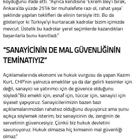
koyduğunu ifade etti. “Ayrıca kendisine ‘Ekrem Bey’i bırak,
Ankara’da yüzde 25’lik bir muhalefete razı ol, rahat yaşa’
şeklinde yapılan teklifleri de elinin tersiyle itti. Bu da
gösteriyor ki Türkiye’yi kurtaracak kadrolar bizim içimizde
mevcut. Üstelik bu kadrolar yerel seçimlerde kazandıkları
başarılarla bunu kanıtladı.”
“SANAYİCİNİN DE MAL GÜVENLİĞİNİN
TEMİNATIYIZ”
Açıklamalarında ekonomi ve hukuk vurgusu da yapan Kazım
Kurt, CHP’nin yalnızca emekliler ya da dar gelirli kesimler için
değil, sanayici ve yatırımcı için de güvence olduğunu
söyledi.“Biz emekli için, esnaf için, tüccar için, sanayici için
siyaset yapıyoruz. Sanayicilerimizin bazen bazı
açıklamalarımızdan rahatsız olduğunu duyuyoruz ama şunu
açıkça söylemek isterim; biz sanayicinin de, zenginin de
servetinin güvencesiyiz. Çünkü biz hukuk devletini
savunuyoruz. Hukuk olmazsa hiç kimsenin mal güvenliği
olmaz.”