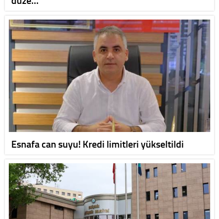
düze…
Esnafa can suyu! Kredi limitleri yükseltildi