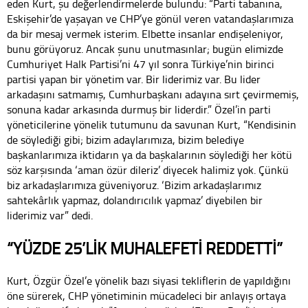
eden Kurt, şu değerlendirmelerde bulundu: “Parti tabanına,
Eskişehir’de yaşayan ve CHP’ye gönül veren vatandaşlarımıza
da bir mesaj vermek isterim. Elbette insanlar endişeleniyor,
bunu görüyoruz. Ancak şunu unutmasınlar; bugün elimizde
Cumhuriyet Halk Partisi’ni 47 yıl sonra Türkiye’nin birinci
partisi yapan bir yönetim var. Bir liderimiz var. Bu lider
arkadaşını satmamış, Cumhurbaşkanı adayına sırt çevirmemiş,
sonuna kadar arkasında durmuş bir liderdir.” Özel’in parti
yöneticilerine yönelik tutumunu da savunan Kurt, “Kendisinin
de söylediği gibi; bizim adaylarımıza, bizim belediye
başkanlarımıza iktidarın ya da başkalarının söylediği her kötü
söz karşısında ‘aman özür dileriz’ diyecek halimiz yok. Çünkü
biz arkadaşlarımıza güveniyoruz. ‘Bizim arkadaşlarımız
sahtekârlık yapmaz, dolandırıcılık yapmaz’ diyebilen bir
liderimiz var” dedi.
“YÜZDE 25’LİK MUHALEFETİ REDDETTİ”
Kurt, Özgür Özel’e yönelik bazı siyasi tekliflerin de yapıldığını
öne sürerek, CHP yönetiminin mücadeleci bir anlayış ortaya