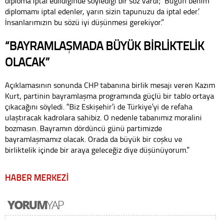
diploma iptal edildiğinde söylediği bir söz vardı; ‘Bugün benim
diplomamı iptal edenler, yarın sizin tapunuzu da iptal eder.’
İnsanlarımızın bu sözü iyi düşünmesi gerekiyor.”
“BAYRAMLAŞMADA BÜYÜK BİRLİKTELİK
OLACAK”
Açıklamasının sonunda CHP tabanına birlik mesajı veren Kazım
Kurt, partinin bayramlaşma programında güçlü bir tablo ortaya
çıkacağını söyledi. “Biz Eskişehir’i de Türkiye’yi de refaha
ulaştıracak kadrolara sahibiz. O nedenle tabanımız moralini
bozmasın. Bayramın dördüncü günü partimizde
bayramlaşmamız olacak. Orada da büyük bir coşku ve
birliktelik içinde bir araya geleceğiz diye düşünüyorum.”
HABER MERKEZİ