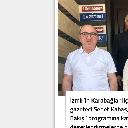
İzmir’in Karabağlar il
gazeteci Sedef Kabaş,
Bakış” programına kat
değerlendirmelerde b