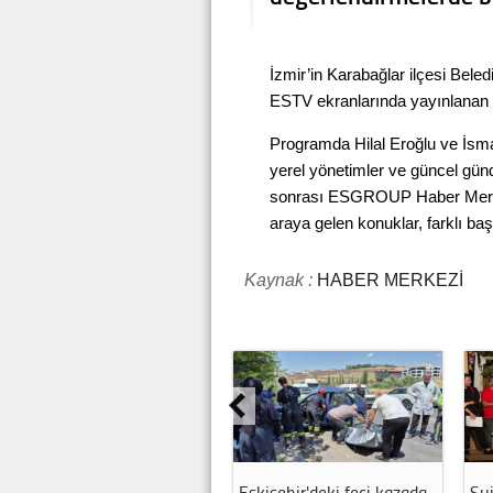
İzmir’in Karabağlar ilçesi Bele
ESTV ekranlarında yayınlanan 
Programda Hilal Eroğlu ve İsma
yerel yönetimler ve güncel gün
sonrası ESGROUP Haber Merkez
araya gelen konuklar, farklı başlı
Kaynak :
HABER MERKEZİ
Eskişehir'deki feci kazada
SuiGeneris Tiyatro’dan