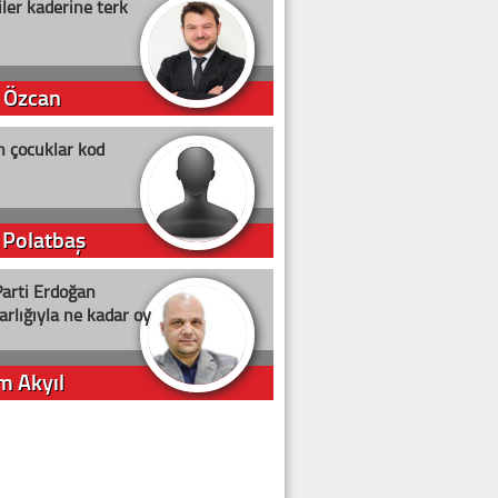
ler kaderine terk
 Özcan
n çocuklar kod
 Polatbaş
arti Erdoğan
arlığıyla ne kadar oy
m Akyıl
iye ilgiliyiz!