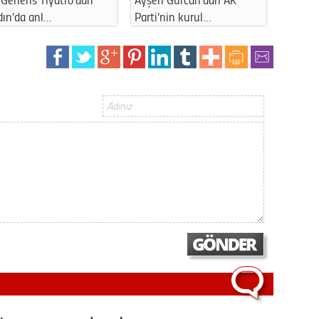
Gürha
Parti'nin kurul…
kapattı: Y…
Eskişe
Döne
Rifat
Sürdür
kültür
Konu
2023 y
bekliy
Tüli
Düşükl