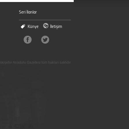
Seri İlanlar
Künye
İletişim
skişehir Anadolu Gazetesi tüm hakları saklıdır