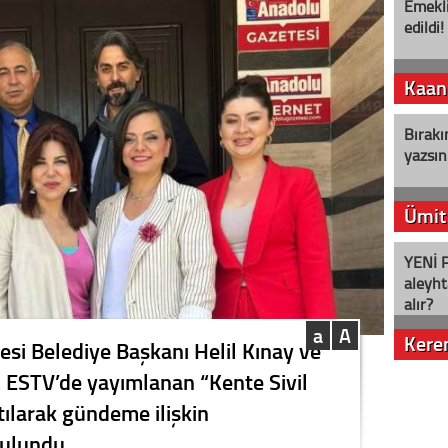
Emekli
edildi!
Kaan
Bırakı
yazsın
Ümit
YENİ P
aleyht
alır?
a
A
Kere
çesi Belediye Başkanı Helil Kınay ve
 ESTV’de yayımlanan “Kente Sivil
Nostalj
ılarak gündeme ilişkin
ulundu.