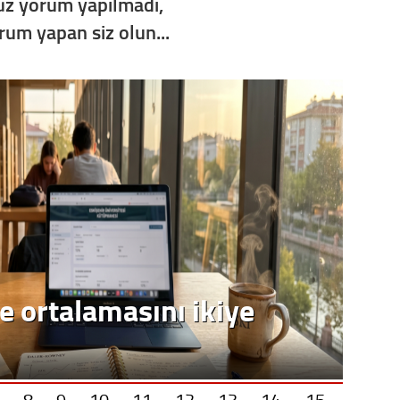
z yorum yapılmadı,
Op. D
orum yapan siz olun...
Sağlığı
Uzm. 
Vatand
M. M
Hayır,
Seda
8
9
10
11
12
13
14
15