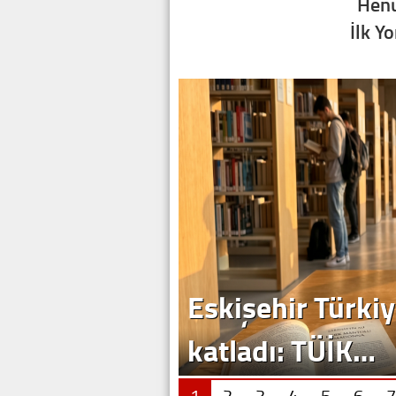
Henü
İlk Y
1
2
3
4
5
6
7