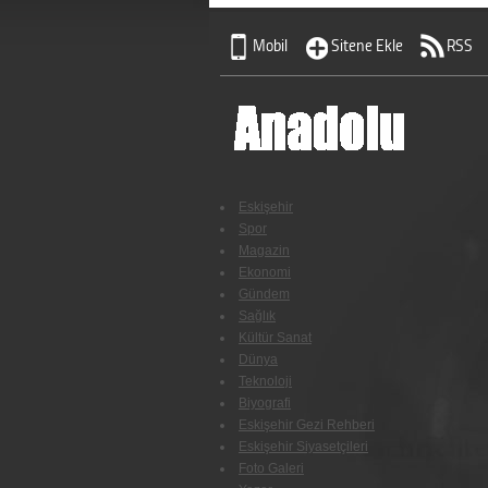
Mobil
Sitene Ekle
RSS
Eskişehir
Spor
Magazin
Ekonomi
Gündem
Sağlık
Kültür Sanat
Dünya
Teknoloji
Biyografi
Eskişehir Gezi Rehberi
Eskişehir Siyasetçileri
Foto Galeri