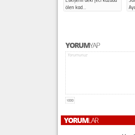
ölen kad…
Aydın’da anl…
1000