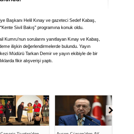
Seval
diye Başkanı Helil Kınay ve gazeteci Sedef Kabaş,
Es Es’
“Kente Sivil Bakış” programına konuk oldu.
il Kumru’nun sorularını yanıtlayan Kınay ve Kabaş,
Ahme
deme ilişkin değerlendirmelerde bulundu. Yayın
i Müdürü Tarkan Demir ve yayın ekibiyle de bir
Tepeba
klarda fikir alışverişi yaptı.
birliği
ulaşı
Fund
CHP’li
kazana
seçiml
Melt
Ayşen Gürcan'dan AK
Ahmet Ataç CHP defterini