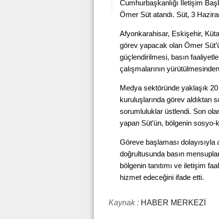
Cumhurbaşkanlığı İletişim Baş
Ömer Süt atandı. Süt, 3 Haziran
Afyonkarahisar, Eskişehir, Küt
görev yapacak olan Ömer Süt’ün, 
güçlendirilmesi, basın faaliyet
çalışmalarının yürütülmesinden s
Medya sektöründe yaklaşık 20 yı
kuruluşlarında görev aldıktan so
sorumluluklar üstlendi. Son ola
yapan Süt’ün, bölgenin sosyo-kü
Göreve başlaması dolayısıyla 
doğrultusunda basın mensuplarıy
bölgenin tanıtımı ve iletişim faa
hizmet edeceğini ifade etti.
Kaynak :
HABER MERKEZİ