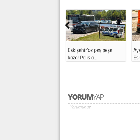
Eskişehir'de peş peşe
Ayşe Ünlüce duyurdu:
Tek
kaza! Polis a…
Eskişehir'de 7…
Esk