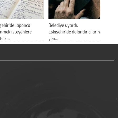
şehir'de Japonca
Belediye uyardı:
nmek isteyenlere
Eskişehir'de dolandırıcıların
tsiz…
yen…
E