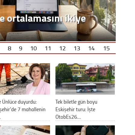
8
9
10
11
12
13
14
15
 Ünlüce duyurdu:
Tek biletle gün boyu
şehir'de 7 mahallenin
Eskişehir turu: İşte
…
OtobEs26…