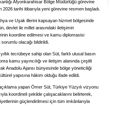
kanlığı Afyonkarahisar Bölge Müdürlüğü görevine
Seval
 2026 tarihi itibarıyla yeni görevine resmen başladı.
Es Es’
ahya ve Uşak illerini kapsayan hizmet bölgesinde
devlet ile millet arasındaki iletişimin
lerinin koordine edilmesi ve kamu diplomasisi
orumlu olacağı bildirildi.
Ahme
llık tecrübeye sahip olan Süt, farklı ulusal basın
Tepeba
nra kamu yayıncılığı ve iletişim alanında çeşitli
birliği
rak Anadolu Ajansı bünyesinde bölge yöneticiliği
ulaşı
ltürel yapısına hâkim olduğu ifade edildi.
Fund
açıklama yapan Ömer Süt, Türkiye Yüzyılı vizyonu
la koordineli şekilde çalışacaklarını belirterek,
CHP’li
liyetlerinin güçlendirilmesi için tüm imkânlarıyla
kazana
seçiml
Melt