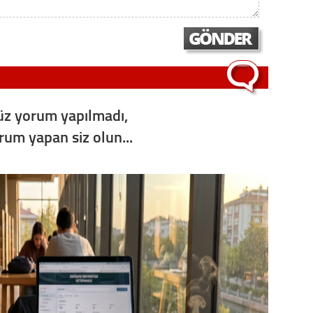
Op. D
Sağlığı
Uzm. 
z yorum yapılmadı,
orum yapan siz olun...
Vatand
M. M
Hayır,
Seda