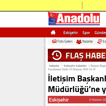
Eskişehir
Spor
Günd
Foto Galeri
Yazarlar
Es
Bilecik
Ne demek
Esk
FLAŞ HAB
Haberler
Eskişehir haberleri
>
»
İletişim Başk
Yayınlanma Tarihi: 03 Haziran 2026 16:20
İletişim Başkan
Müdürlüğü’ne y
Eskişehir
3 Haziran 2