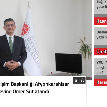
Sağlık
yeterl
Kaan
Bırakı
yazsın
Ümit
YENİ P
aleyht
alır?
a
A
Kere
işim Başkanlığı Afyonkarahisar
evine Ömer Süt atandı
Nostalj