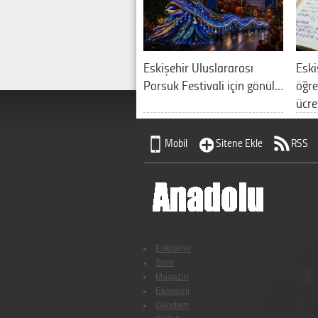
Eskişehir Uluslararası
Eski
Porsuk Festivali için gönül…
öğre
ücre
Mobil
Sitene Ekle
RSS
Eskişehir
Spor
Magazin
Ekonomi
Gündem