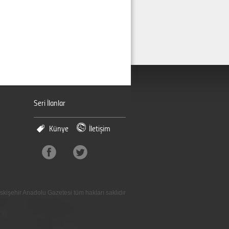
Seri İlanlar
Künye
İletişim
skişehir Anadolu Gazetesi tüm hakları saklıdır