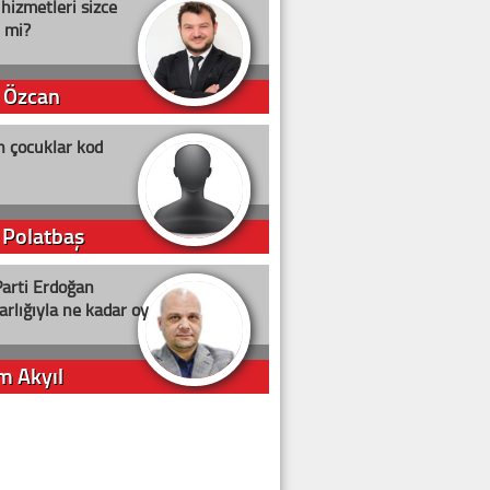
 hizmetleri sizce
i mi?
 Özcan
n çocuklar kod
 Polatbaş
arti Erdoğan
arlığıyla ne kadar oy
m Akyıl
iye ilgiliyiz!