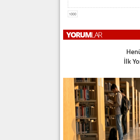
1000
Henü
İlk Y