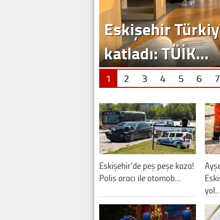
1
2
3
4
5
6
7
Eskişehir'de peş peşe kaza!
Ayşe
Polis aracı ile otomob…
Eski
yol