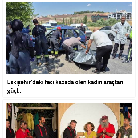
Eskişehir'deki feci kazada ölen kadın araçtan
güçl…