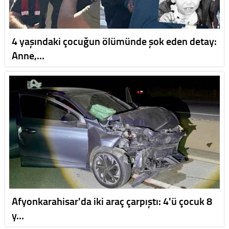
4 yaşındaki çocuğun ölümünde şok eden detay:
Anne,…
Afyonkarahisar'da iki araç çarpıştı: 4'ü çocuk 8
y…