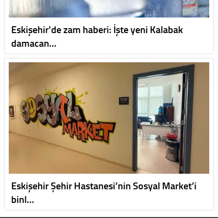
Eskişehir'de zam haberi: İşte yeni Kalabak
damacan…
Eskişehir Şehir Hastanesi’nin Sosyal Market’i
binl…