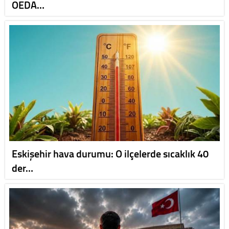
OEDA…
Eskişehir hava durumu: O ilçelerde sıcaklık 40
der…