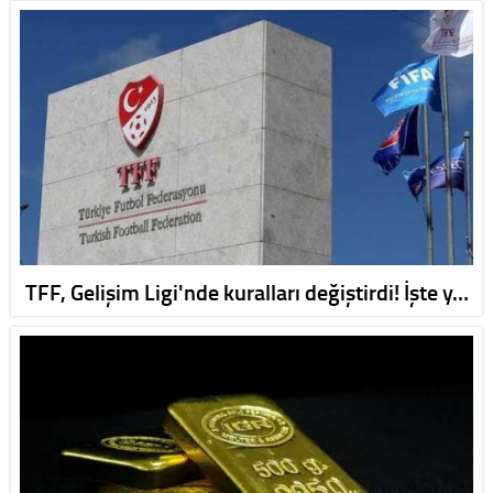
TFF, Gelişim Ligi'nde kuralları değiştirdi! İşte y…