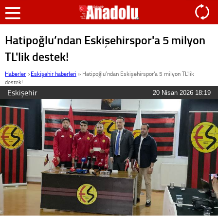
Hatipoğlu’ndan Eskişehirspor'a 5 milyon
TL'lik destek!
Haberler
>
Eskişehir haberleri
»
Hatipoğlu’ndan Eskişehirspor'a 5 milyon TL'lik
destek!
Eskişehir
20 Nisan 2026 18:19