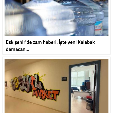
Eskişehir'de zam haberi: İşte yeni Kalabak
damacan…