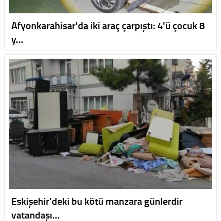
Afyonkarahisar'da iki araç çarpıştı: 4'ü çocuk 8
y…
Eskişehir'deki bu kötü manzara günlerdir
vatandaşı…