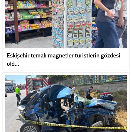
Eskişehir temalı magnetler turistlerin gözdesi
old…