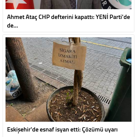
Ahmet Ataç CHP defterini kapattı: YENİ Parti'de
de…
Eskişehir'de esnaf isyan etti: Çözümü uyarı