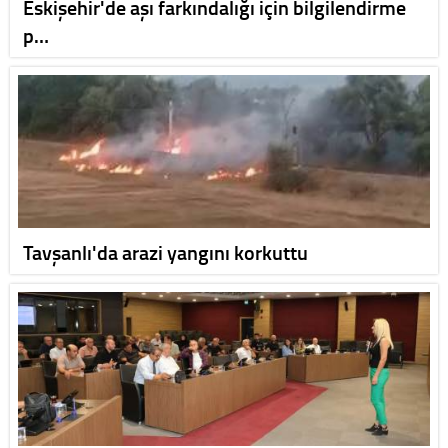
Eskişehir'de aşı farkındalığı için bilgilendirme
p…
Tavşanlı'da arazi yangını korkuttu