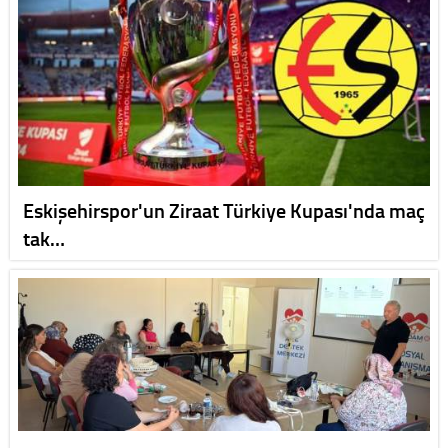
Eskişehirspor'un Ziraat Türkiye Kupası'nda maç
tak…