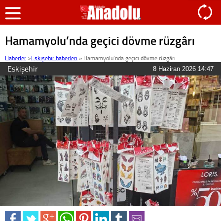
Hamamyolu’nda geçici dövme rüzgârı
Haberler
>
Eskişehir haberleri
»
Hamamyolu’nda geçici dövme rüzgârı
Eskişehir
8 Haziran 2026 14:47