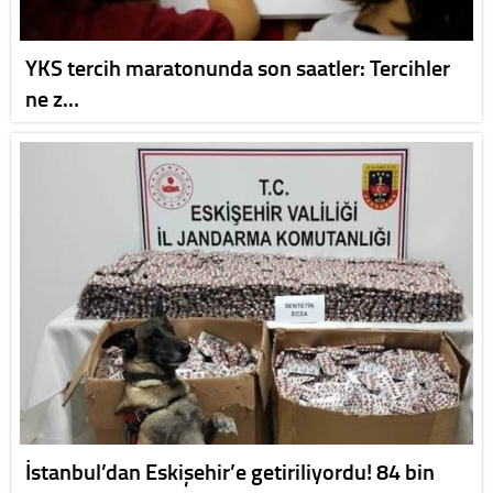
YKS tercih maratonunda son saatler: Tercihler
ne z…
İstanbul’dan Eskişehir’e getiriliyordu! 84 bin