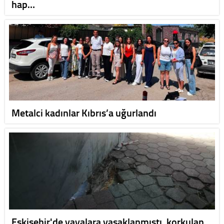
hap…
Metalci kadınlar Kıbrıs’a uğurlandı
Eskişehir'de yayalara yasaklanmıştı, korkulan