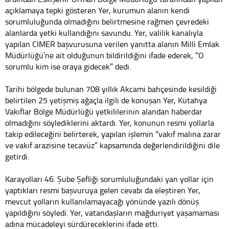
açıklamaya tepki gösteren Yer, kurumun alanın kendi
sorumluluğunda olmadığını belirtmesine rağmen çevredeki
alanlarda yetki kullandığını savundu. Yer, valilik kanalıyla
yapılan CİMER başvurusuna verilen yanıtta alanın Milli Emlak
Müdürlüğü’ne ait olduğunun bildirildiğini ifade ederek, “O
sorumlu kim ise oraya gidecek” dedi.
Tarihi bölgede bulunan 708 yıllık Akcami bahçesinde kesildiği
belirtilen 25 yetişmiş ağaçla ilgili de konuşan Yer, Kütahya
Vakıflar Bölge Müdürlüğü yetkililerinin alandan haberdar
olmadığını söylediklerini aktardı. Yer, konunun resmi yollarla
takip edileceğini belirterek, yapılan işlemin “vakıf malına zarar
ve vakıf arazisine tecavüz” kapsamında değerlendirildiğini dile
getirdi.
Karayolları 46. Şube Şefliği sorumluluğundaki yan yollar için
yaptıkları resmi başvuruya gelen cevabı da eleştiren Yer,
mevcut yolların kullanılamayacağı yönünde yazılı dönüş
yapıldığını söyledi. Yer, vatandaşların mağduriyet yaşamaması
adına mücadeleyi sürdüreceklerini ifade etti.