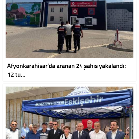
Afyonkarahisar’da aranan 24 şahıs yakalandı:
12 tu…