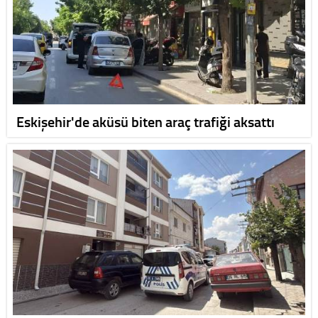
Eskişehir'de aküsü biten araç trafiği aksattı