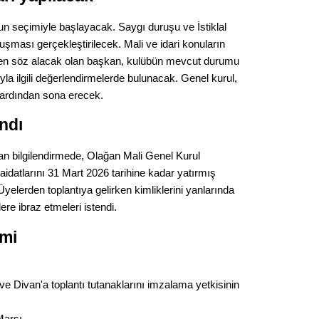
Gürha
Eskişe
nun seçimiyle başlayacak. Saygı duruşu ve İstiklal
Döne
şması gerçekleştirilecek. Mali ve idari konuların
Rifat
en söz alacak olan başkan, kulübün mevcut durumu
a ilgili değerlendirmelerde bulunacak. Genel kurul,
Sürdür
 ardından sona erecek.
kültür
andı
Konu
an bilgilendirmede, Olağan Mali Genel Kurul
 aidatlarını 31 Mart 2026 tarihine kadar yatırmış
2023 y
i. Üyelerden toplantıya gelirken kimliklerini yanlarında
bekliy
lere ibraz etmeleri istendi.
emi
Tüli
Düşükl
e Divan'a toplantı tutanaklarını imzalama yetkisinin
Marşı