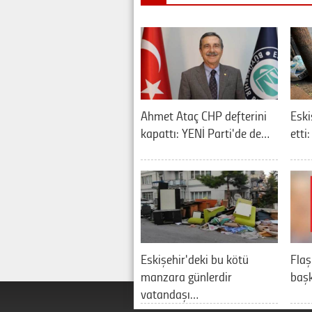
Ahmet Ataç CHP defterini
Eski
kapattı: YENİ Parti'de de…
etti
Eskişehir'deki bu kötü
Flaş
manzara günlerdir
baş
vatandaşı…