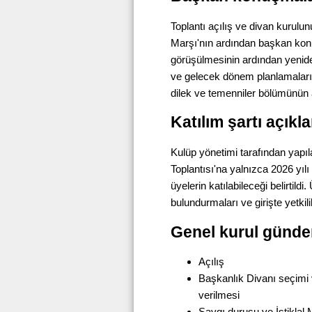
Toplantı açılış ve divan kurulu
Marşı'nın ardından başkan konu
görüşülmesinin ardından yenid
ve gelecek dönem planlamalarıyl
dilek ve temenniler bölümünün
Katılım şartı açıkl
Kulüp yönetimi tarafından yapıl
Toplantısı'na yalnızca 2026 yılı
üyelerin katılabileceği belirtild
bulundurmaları ve girişte yetkili
Genel kurul günd
Açılış
Başkanlık Divanı seçimi v
verilmesi
Saygı duruşu ve İstiklal 