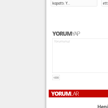
kapattı: Y…
ett
1000
Henü