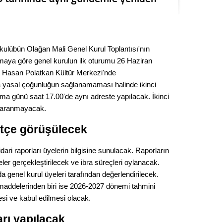
Seval
Es Es’
kulübün Olağan Mali Genel Kurul Toplantısı'nın
amaya göre genel kurulun ilk oturumu 26 Haziran
Ahme
 Hasan Polatkan Kültür Merkezi'nde
ıda yasal çoğunluğun sağlanamaması halinde ikinci
a günü saat 17.00'de aynı adreste yapılacak. İkinci
Tepeba
birliği
ı aranmayacak.
ulaşı
ütçe görüşülecek
Fund
ari raporları üyelerin bilgisine sunulacak. Raporların
CHP’li
r gerçekleştirilecek ve ibra süreçleri oylanacak.
kazana
 genel kurul üyeleri tarafından değerlendirilecek.
seçiml
maddelerinden biri ise 2026-2027 dönemi tahmini
esi ve kabul edilmesi olacak.
Melt
ı yapılacak