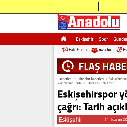
Eskişehir
Spor
Günd
Foto Galeri
Yazarlar
Es
Bilecik
Ne demek
Esk
FLAŞ HAB
Haberler
Eskişehir haberleri
>
»
Eskişehirspor 
Yayınlanma Tarihi: 11 Haziran 2026 17:16
Eskişehirspor y
çağrı: Tarih açık
Eskişehir
11 Haziran 2