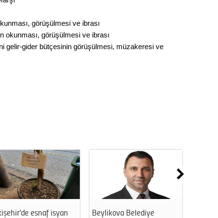
Op. D
 okunması, görüşülmesi ve ibrası
Sağlığı
n okunması, görüşülmesi ve ibrası
 gelir-gider bütçesinin görüşülmesi, müzakeresi ve
Uzm. 
Vatand
M. M
Hayır,
Seda
işehir'de esnaf isyan
Beylikova Belediye
Eskişeh