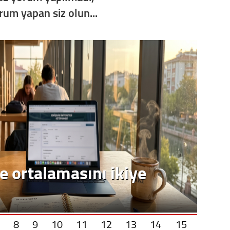
orum yapan siz olun...
e ortalamasını ikiye
8
9
10
11
12
13
14
15