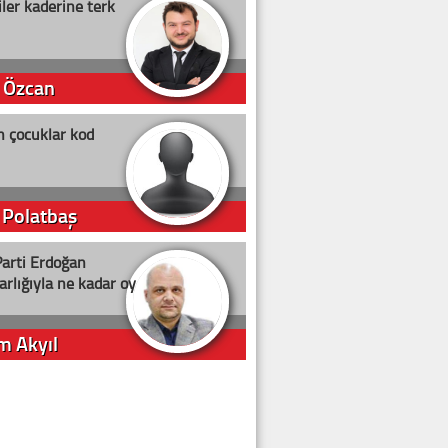
ler kaderine terk
 Özcan
n çocuklar kod
 Polatbaş
arti Erdoğan
arlığıyla ne kadar oy
m Akyıl
iye ilgiliyiz!