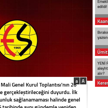
Emekli
edildi!
Kaan
Bırakı
yazsın
Ümit
YENİ P
aleyht
alır?
a
A
Kere
 Mali Genel Kurul Toplantısı'nın 26
 gerçekleştirileceğini duyurdu. İlk
Nostalj
oğunluk sağlanamaması halinde genel
 tarihinde aynı gündemle yeniden