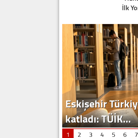
İlk Y
Eskişehir Türkiy
katladı: TÜİK…
1
2
3
4
5
6
7