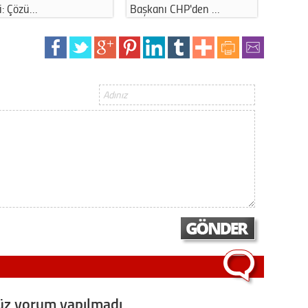
i: Çözü…
Başkanı CHP'den …
manzar
z yorum yapılmadı,