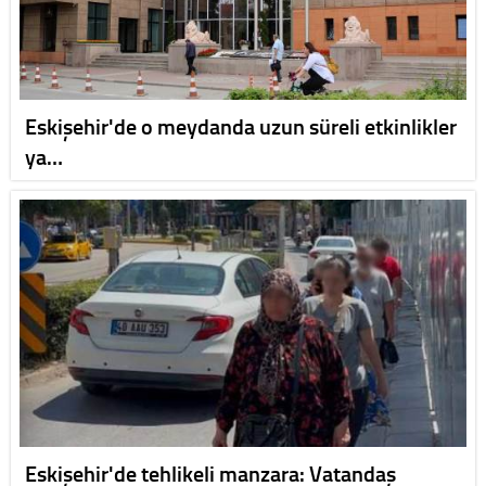
Eskişehir'de o meydanda uzun süreli etkinlikler
ya…
Eskişehir'de tehlikeli manzara: Vatandaş