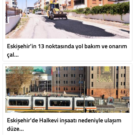
Eskişehir'in 13 noktasında yol bakım ve onarım
çal…
Eskişehir'de Halkevi inşaatı nedeniyle ulaşım
düze…