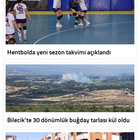
Hentbolda yeni sezon takvimi açıklandı
Bilecik'te 30 dönümlük buğday tarlası kül oldu