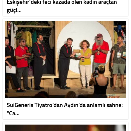
Eskişehir'deki feci kazada ölen kadın araçtan
güçl…
SuiGeneris Tiyatro’dan Aydın’da anlamlı sahne:
“Ca…