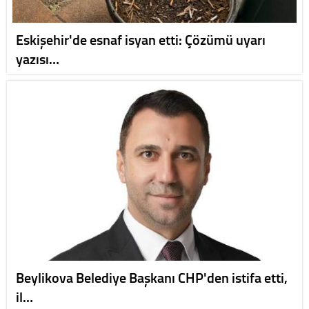
Eskişehir'de esnaf isyan etti: Çözümü uyarı
yazısı…
Beylikova Belediye Başkanı CHP'den istifa etti,
il…