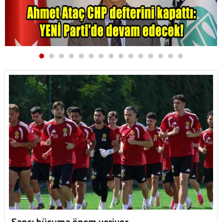
Şapçı hücuma önem veriyor