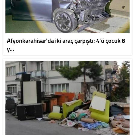
Afyonkarahisar'da iki araç çarpıştı: 4'ü çocuk 8
y…