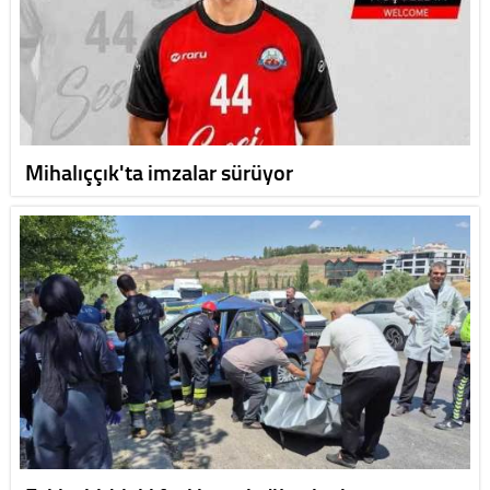
Mihalıççık'ta imzalar sürüyor