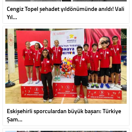
Cengiz Topel şehadet yıldönümünde anıldı! Vali
Yıl…
Eskişehirli sporculardan büyük başarı: Türkiye
Şam…