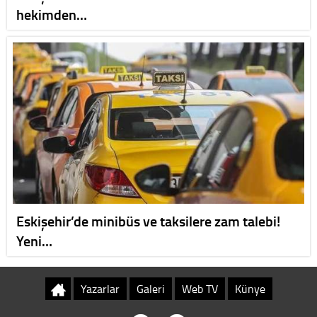
hekimden…
Eskişehir’de minibüs ve taksilere zam talebi!
Yeni…
Yazarlar
Galeri
Web TV
Künye