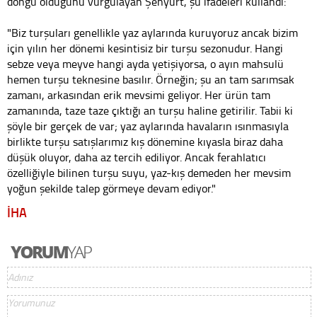
döngü olduğunu vurgulayan Şenyurt, şu ifadeleri kullandı:
"Biz turşuları genellikle yaz aylarında kuruyoruz ancak bizim
için yılın her dönemi kesintisiz bir turşu sezonudur. Hangi
sebze veya meyve hangi ayda yetişiyorsa, o ayın mahsulü
hemen turşu teknesine basılır. Örneğin; şu an tam sarımsak
zamanı, arkasından erik mevsimi geliyor. Her ürün tam
zamanında, taze taze çıktığı an turşu haline getirilir. Tabii ki
şöyle bir gerçek de var; yaz aylarında havaların ısınmasıyla
birlikte turşu satışlarımız kış dönemine kıyasla biraz daha
düşük oluyor, daha az tercih ediliyor. Ancak ferahlatıcı
özelliğiyle bilinen turşu suyu, yaz-kış demeden her mevsim
yoğun şekilde talep görmeye devam ediyor."
İHA