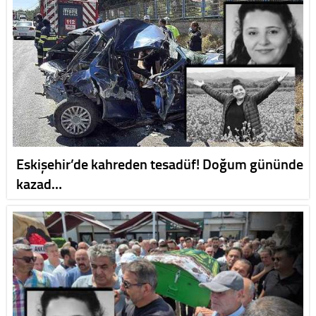
Eskişehir’de kahreden tesadüf! Doğum gününde
kazad…