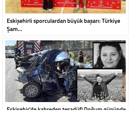
Eskişehirli sporculardan büyük başarı: Türkiye
Şam…
Eskişehir’de kahreden tesadüf! Doğum gününde
kazad…