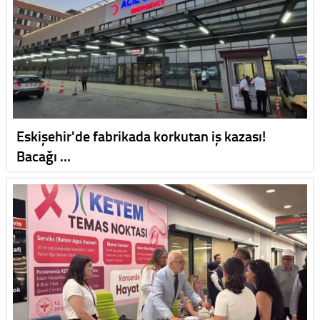
Eskişehir'de fabrikada korkutan iş kazası!
Bacağı …