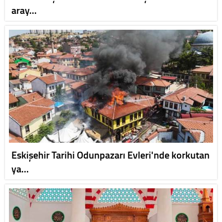
aray…
Eskişehir Tarihi Odunpazarı Evleri'nde korkutan
ya…