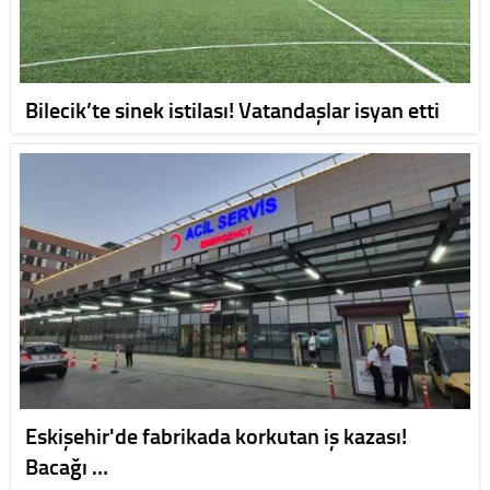
Bilecik’te sinek istilası! Vatandaşlar isyan etti
Eskişehir'de fabrikada korkutan iş kazası!
Bacağı …