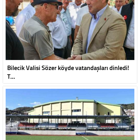
Bilecik Valisi Sözer köyde vatandaşları dinledi!
T…