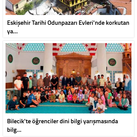
Eskişehir Tarihi Odunpazarı Evleri'nde korkutan
ya…
Bilecik'te öğrenciler dini bilgi yarışmasında
bilg…