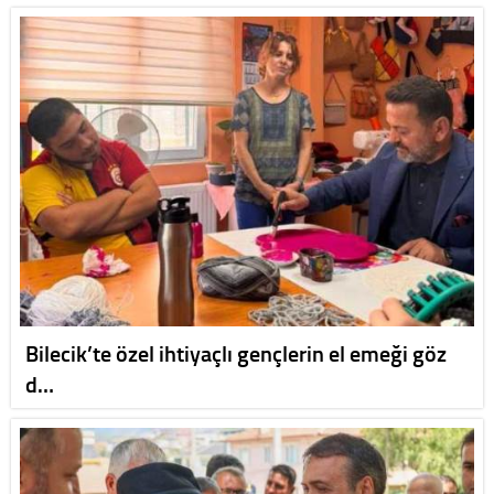
Bilecik’te özel ihtiyaçlı gençlerin el emeği göz
d…