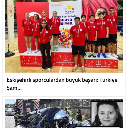
Eskişehirli sporculardan büyük başarı: Türkiye
Şam…