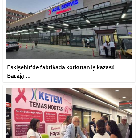
Eskişehir'de fabrikada korkutan iş kazası!
Bacağı …