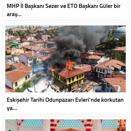
MHP İl Başkanı Sezer ve ETO Başkanı Güler bir
aray…
Eskişehir Tarihi Odunpazarı Evleri'nde korkutan
ya…