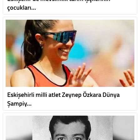
çocukları…
Eskişehirli milli atlet Zeynep Özkara Dünya
Şampiy…