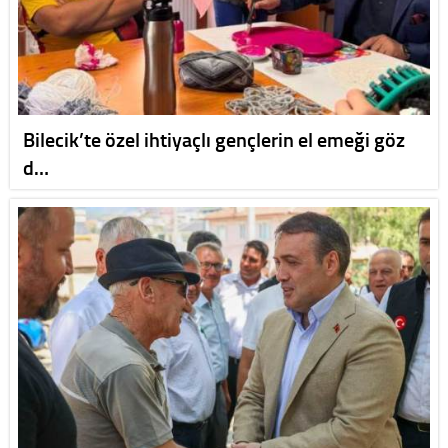
Bilecik’te özel ihtiyaçlı gençlerin el emeği göz
d…