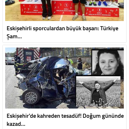
Eskişehirli sporculardan büyük başarı: Türkiye
Şam…
Eskişehir’de kahreden tesadüf! Doğum gününde
kazad…