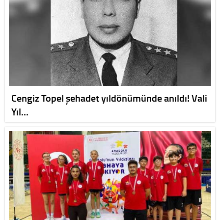
Cengiz Topel şehadet yıldönümünde anıldı! Vali
Yıl…