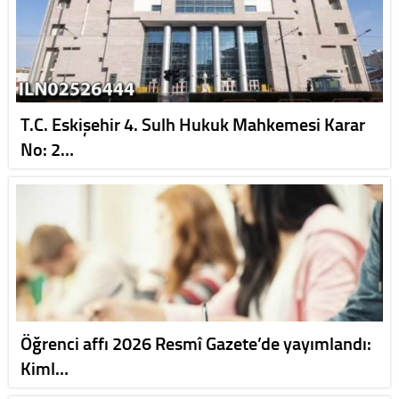
T.C. Eskişehir 4. Sulh Hukuk Mahkemesi Karar
No: 2…
Öğrenci affı 2026 Resmî Gazete’de yayımlandı:
Kiml…