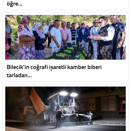
öğre…
Bilecik’in coğrafi işaretli kamber biberi
tarladan…