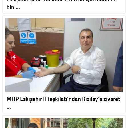
binl…
MHP Eskişehir İl Teşkilatı’ndan Kızılay’a ziyaret
…