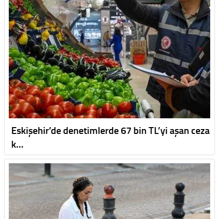
Eskişehir’de denetimlerde 67 bin TL’yi aşan ceza
k…