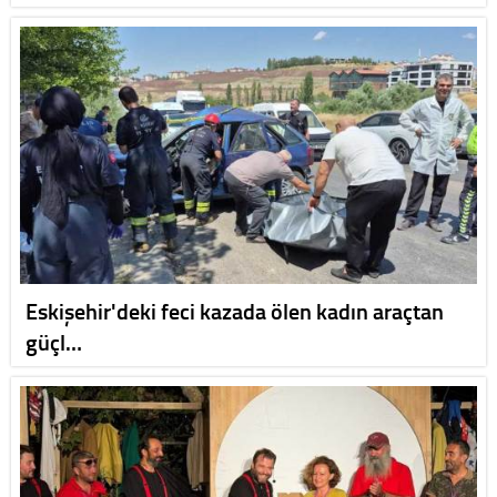
Eskişehir'deki feci kazada ölen kadın araçtan
güçl…