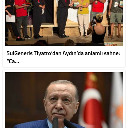
SuiGeneris Tiyatro’dan Aydın’da anlamlı sahne:
“Ca…