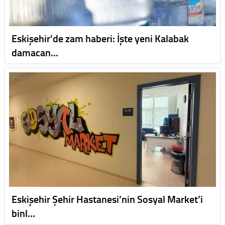
Eskişehir'de zam haberi: İşte yeni Kalabak
damacan…
Eskişehir Şehir Hastanesi’nin Sosyal Market’i
binl…