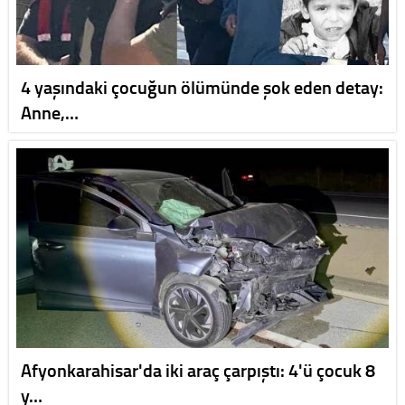
4 yaşındaki çocuğun ölümünde şok eden detay:
Anne,…
Afyonkarahisar'da iki araç çarpıştı: 4'ü çocuk 8
y…