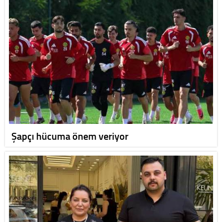
Şapçı hücuma önem veriyor