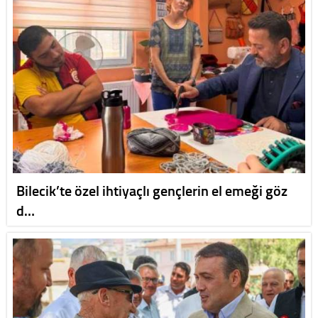
Bilecik’te özel ihtiyaçlı gençlerin el emeği göz
d…