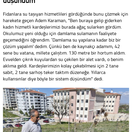
düşündüm"
Fidanlara su taşıyan hizmetlileri gördüğünde bunu çözmek için
harekete geçen Adem Karaman, "Ben buraya gelip giderken
kadın hizmetli kardeşlerimizi burada ağaç sularken gördüm.
Okulumuz yeni olduğu için damlama sulamanın faaliyete
geçemediğini öğrendim. ‘Damlama su yapılana kadar biz bir
çözüm yapalım' dedim. Çünkü ben de kaynakçı adamım, 42
sene bu vatana, millete çalıştım. 130 metre bir hortum aldım.
Evvelden çıkrık kuyulardan su çekilen bir alet vardı, o benim
aklıma geldi. Kardeşlerimizin kolay çekebilmesi için 2 tane
sabit, 2 tane sarhoş teker taktım düzeneğe. Yıllarca
kullansınlar diye böyle bir sistem düşündüm" dedi.