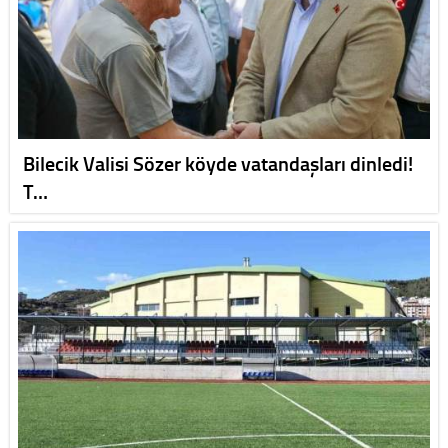
Bilecik Valisi Sözer köyde vatandaşları dinledi!
T…