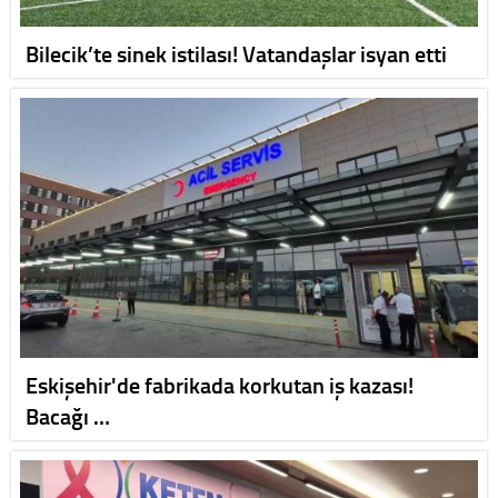
Bilecik’te sinek istilası! Vatandaşlar isyan etti
Eskişehir'de fabrikada korkutan iş kazası!
Bacağı …