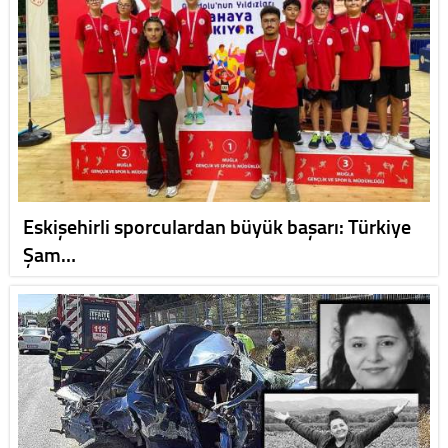
Eskişehirli sporculardan büyük başarı: Türkiye
Şam…