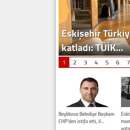
Eskişehir Türkiy
katladı: TÜİK…
1
2
3
4
5
6
7
Beylikova Belediye Başkanı
Eski
CHP'den istifa etti, il…
manz
vat