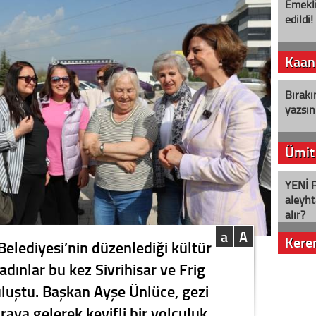
Emekli
edildi!
Kaan
Bırakı
yazsın
Ümit
YENİ P
aleyht
alır?
a
A
Kere
Belediyesi’nin düzenlediği kültür
dınlar bu kez Sivrihisar ve Frig
Nostalj
buluştu. Başkan Ayşe Ünlüce, gezi
araya gelerek keyifli bir yolculuk