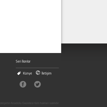
Seri İlanlar
Künye
İletişim
skişehir Anadolu Gazetesi tüm hakları saklıdır