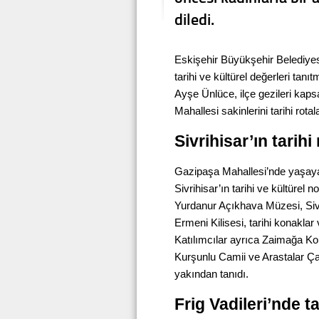
diledi.
Eskişehir Büyükşehir Belediyesi
tarihi ve kültürel değerleri ta
Ayşe Ünlüce, ilçe gezileri ka
Mahallesi sakinlerini tarihi rotal
Sivrihisar’ın tarihi
Gazipaşa Mahallesi’nde yaşaya
Sivrihisar’ın tarihi ve kültürel 
Yurdanur Açıkhava Müzesi, Sivr
Ermeni Kilisesi, tarihi konaklar 
Katılımcılar ayrıca Zaimağa Ko
Kurşunlu Camii ve Arastalar Çar
yakından tanıdı.
Frig Vadileri’nde t