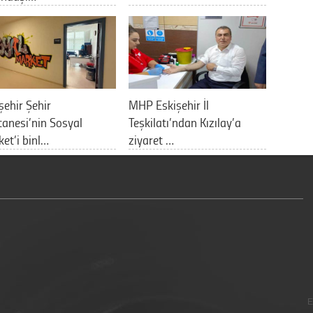
şehir Şehir
MHP Eskişehir İl
anesi’nin Sosyal
Teşkilatı’ndan Kızılay’a
et’i binl…
ziyaret …
E