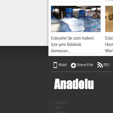
Eskişehir'de zam haberi:
Eski
İşte yeni Kalabak
Hast
damacan…
Mark
Mobil
Sitene Ekle
RSS
Eskişehir
Spor
Magazin