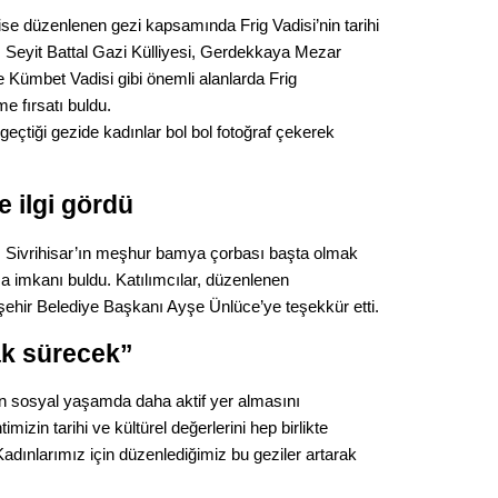
Gürha
ise düzenlenen gezi kapsamında Frig Vadisi’nin tarihi
Eskişe
Döne
ar, Seyit Battal Gazi Külliyesi, Gerdekkaya Mezar
ve Kümbet Vadisi gibi önemli alanlarda Frig
Rifat
me fırsatı buldu.
e geçtiği gezide kadınlar bol bol fotoğraf çekerek
Sürdür
kültür
e ilgi gördü
Konu
ar, Sivrihisar’ın meşhur bamya çorbası başta olmak
ma imkanı buldu. Katılımcılar, düzenlenen
2023 y
ehir Belediye Başkanı Ayşe Ünlüce’ye teşekkür etti.
bekliy
ak sürecek”
Tüli
n sosyal yaşamda daha aktif yer almasını
imizin tarihi ve kültürel değerlerini hep birlikte
Düşükl
ınlarımız için düzenlediğimiz bu geziler artarak