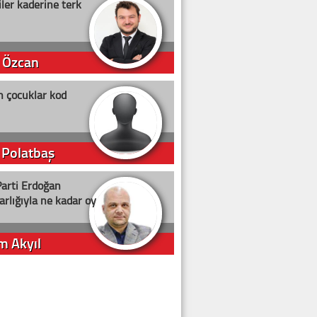
ler kaderine terk
 Özcan
n çocuklar kod
 Polatbaş
arti Erdoğan
arlığıyla ne kadar oy
m Akyıl
iye ilgiliyiz!