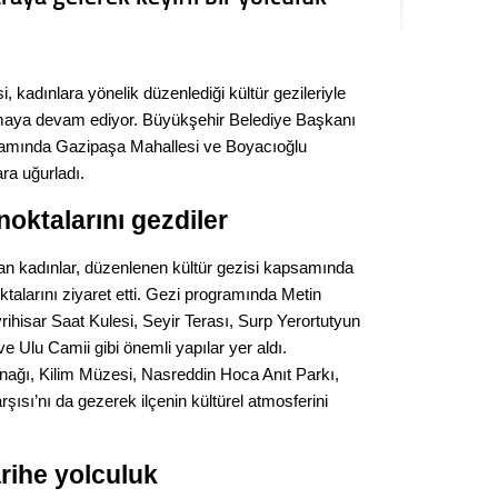
Seval
Es Es’
, kadınlara yönelik düzenlediği kültür gezileriyle
nıtmaya devam ediyor. Büyükşehir Belediye Başkanı
psamında Gazipaşa Mahallesi ve Boyacıoğlu
Ahme
ara uğurladı.
 noktalarını gezdiler
Tepeba
birliği
ulaşı
n kadınlar, düzenlenen kültür gezisi kapsamında
noktalarını ziyaret etti. Gezi programında Metin
Fund
ihisar Saat Kulesi, Seyir Terası, Surp Yerortutyun
ve Ulu Camii gibi önemli yapılar yer aldı.
CHP’li
nağı, Kilim Müzesi, Nasreddin Hoca Anıt Parkı,
kazana
şısı’nı da gezerek ilçenin kültürel atmosferini
seçiml
Melt
arihe yolculuk