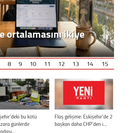
e ortalamasını ikiye
8
9
10
11
12
13
14
15
şehir'deki bu kötü
Flaş gelişme: Eskişehir'de 2
ara günlerdir
başkan daha CHP'den i…
andaşı…