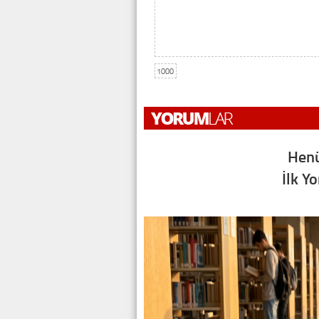
1000
Henü
İlk Y