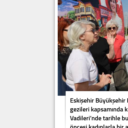
Eskişehir Büyükşehir 
gezileri kapsamında ka
Vadileri’nde tarihle 
öncesi kadınlarla bir 