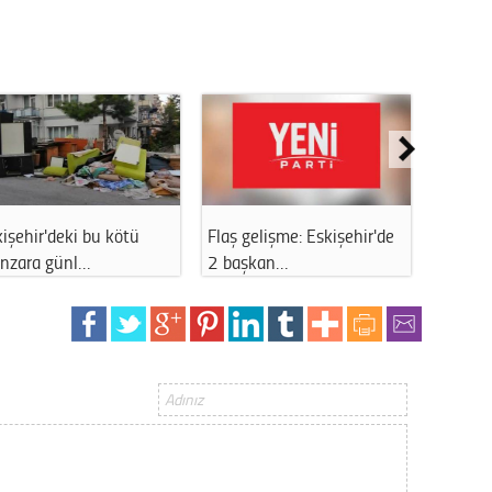
Op. D
Sağlığı
Uzm. 
Vatand
işehir'deki bu kötü
Flaş gelişme: Eskişehir'de
Eskişeh
nzara günl…
2 başkan…
İşte ye
M. M
Hayır,
Seda