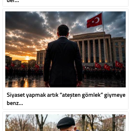
Siyaset yapmak artık “ateşten gömlek” giymeye
benz…