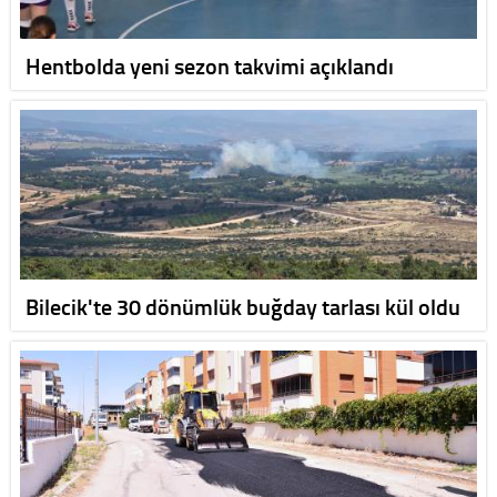
Hentbolda yeni sezon takvimi açıklandı
Bilecik'te 30 dönümlük buğday tarlası kül oldu