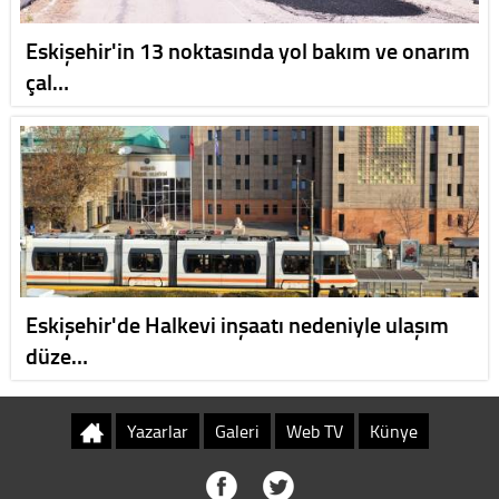
Eskişehir'in 13 noktasında yol bakım ve onarım
çal…
Eskişehir'de Halkevi inşaatı nedeniyle ulaşım
düze…
Yazarlar
Galeri
Web TV
Künye