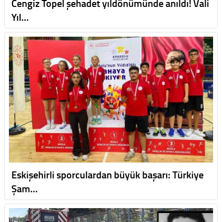
Cengiz Topel şehadet yıldönümünde anıldı! Vali
Yıl…
Eskişehirli sporculardan büyük başarı: Türkiye
Şam…