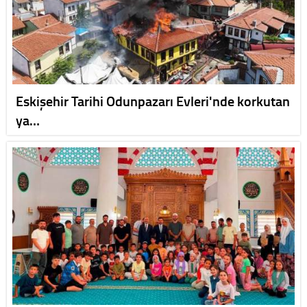
Eskişehir Tarihi Odunpazarı Evleri'nde korkutan
ya…