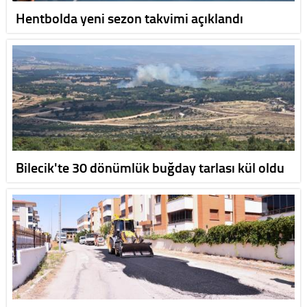
Hentbolda yeni sezon takvimi açıklandı
Bilecik'te 30 dönümlük buğday tarlası kül oldu