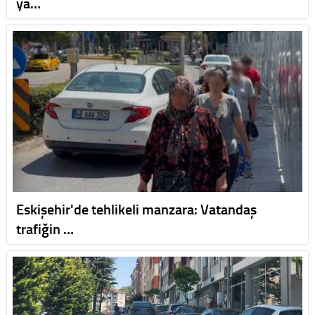
ya…
Eskişehir'de tehlikeli manzara: Vatandaş
trafiğin …