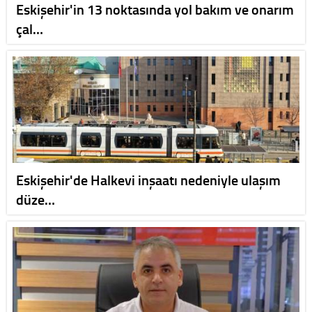
Eskişehir'in 13 noktasında yol bakım ve onarım
çal…
Eskişehir'de Halkevi inşaatı nedeniyle ulaşım
düze…