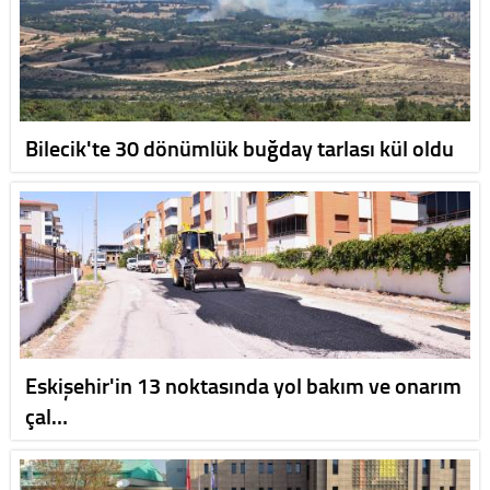
Bilecik'te 30 dönümlük buğday tarlası kül oldu
Eskişehir'in 13 noktasında yol bakım ve onarım
çal…