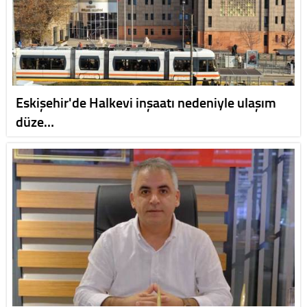
Eskişehir'de Halkevi inşaatı nedeniyle ulaşım
düze…