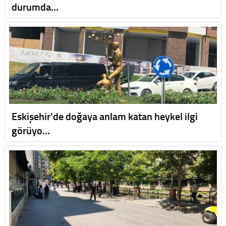
durumda…
Eskişehir'de doğaya anlam katan heykel ilgi
görüyo…