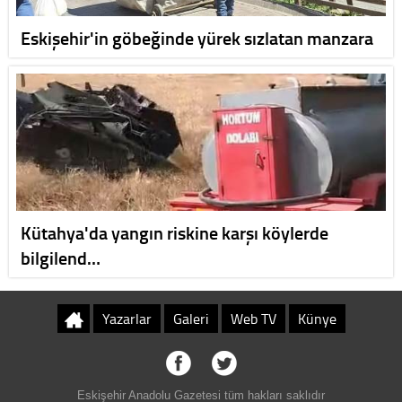
Eskişehir'in göbeğinde yürek sızlatan manzara
Kütahya'da yangın riskine karşı köylerde
bilgilend…
Yazarlar
Galeri
Web TV
Künye
Eskişehir Anadolu Gazetesi tüm hakları saklıdır