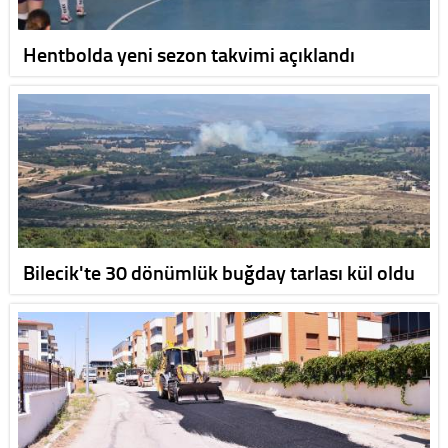
Hentbolda yeni sezon takvimi açıklandı
Bilecik'te 30 dönümlük buğday tarlası kül oldu