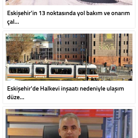
Eskişehir'in 13 noktasında yol bakım ve onarım
çal…
Eskişehir'de Halkevi inşaatı nedeniyle ulaşım
düze…