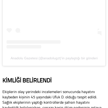
Anadolu Gazetesi (@anadolugzt)'in paylaştığı bir gönderi
KİMLİĞİ BELİRLENDİ
Ekiplerin olay yerindeki incelemeleri sonucunda hayatını
kaybeden kişinin 45 yaşındaki Ufuk D. olduğu tespit edildi.
Sağlık ekiplerinin yaptığı kontrollerde şahsın hayatını
kaybettiği belirlenirken, cenaze kesin ölüm nedeninin ortaya