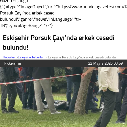
Gazetesi","logo":
{"@type":"ImageObject","url":"https://www.anadolugazetesi.com/Re
Porsuk Çayı’nda erkek cesedi
bulundu!","genre":"news","inLanguage":"tr-
TR","typicalAgeRange":"7-"}
Eskişehir Porsuk Çayı’nda erkek cesedi
bulundu!
Haberler
>
Eskişehir haberleri
»
Eskişehir Porsuk Çayı’nda erkek cesedi bulundu!
Eskişehir
22 Mayıs 2026 08:59