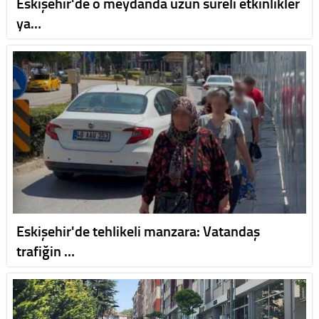
Eskişehir'de o meydanda uzun süreli etkinlikler
ya…
Eskişehir'de tehlikeli manzara: Vatandaş
trafiğin …