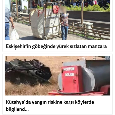
Eskişehir'in göbeğinde yürek sızlatan manzara
Kütahya'da yangın riskine karşı köylerde
bilgilend…