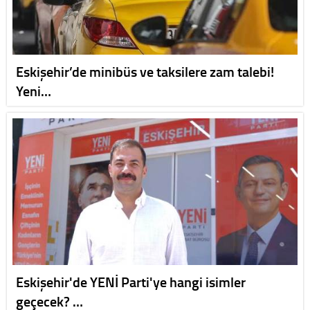
Eskişehir’de minibüs ve taksilere zam talebi!
Yeni…
Eskişehir'de YENİ Parti'ye hangi isimler
geçecek? …