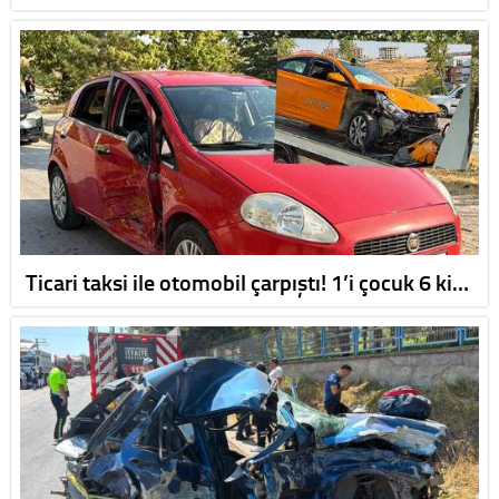
Ticari taksi ile otomobil çarpıştı! 1’i çocuk 6 ki…