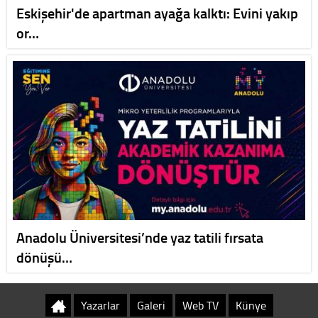
Eskişehir'de apartman ayağa kalktı: Evini yakıp
or…
Anadolu Üniversitesi’nde yaz tatili fırsata
dönüşü…
Yazarlar
Galeri
Web TV
Künye