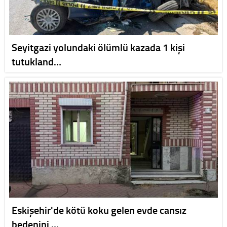
Seyitgazi yolundaki ölümlü kazada 1 kişi
tutukland…
Eskişehir'de kötü koku gelen evde cansız
bedenini …