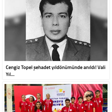
Cengiz Topel şehadet yıldönümünde anıldı! Vali
Yıl…