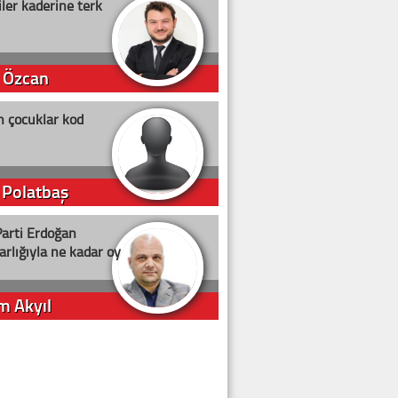
ler kaderine terk
 Özcan
n çocuklar kod
 Polatbaş
arti Erdoğan
arlığıyla ne kadar oy
m Akyıl
iye ilgiliyiz!