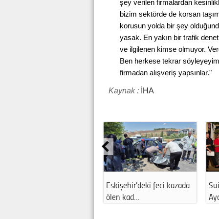
şey verilen firmalardan kesinlik
bizim sektörde de korsan taşım
korusun yolda bir şey olduğun
yasak. En yakın bir trafik dene
ve ilgilenen kimse olmuyor. Ver
Ben herkese tekrar söyleyeyim; 
firmadan alışveriş yapsınlar."
Kaynak :
İHA
Eskişehir'deki feci kazada
Sui
ölen kad…
Ay