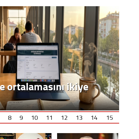
e ortalamasını ikiye
8
9
10
11
12
13
14
15