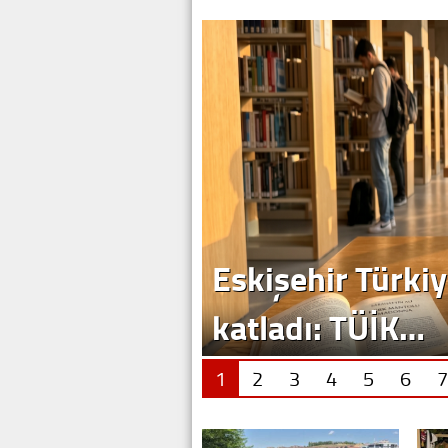
Eskişehir Türkiy
katladı: TÜİK…
1
2
3
4
5
6
7