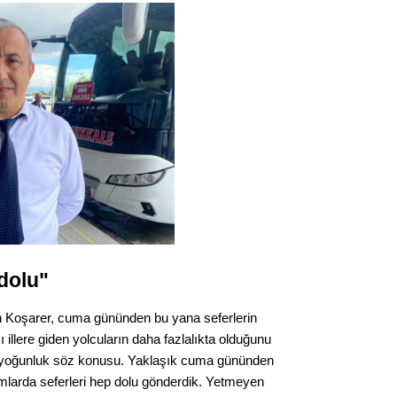
Gürha
Eskişe
Döne
Rifat
Sürdür
kültür
Konu
2023 y
bekliy
dolu"
Tüli
n Koşarer, cuma gününden bu yana seferlerin
llere giden yolcuların daha fazlalıkta olduğunu
Düşükl
de yoğunluk söz konusu. Yaklaşık cuma gününden
ımlarda seferleri hep dolu gönderdik. Yetmeyen