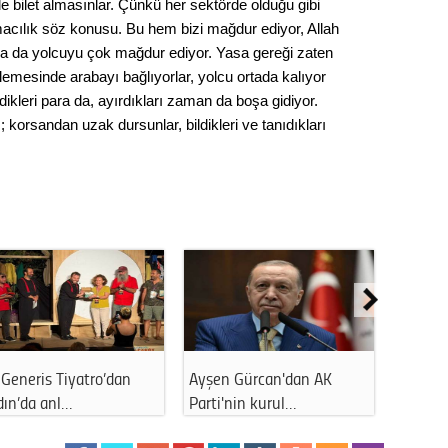
le bilet almasınlar. Çünkü her sektörde olduğu gibi
acılık söz konusu. Bu hem bizi mağdur ediyor, Allah
da da yolcuyu çok mağdur ediyor. Yasa gereği zaten
tlemesinde arabayı bağlıyorlar, yolcu ortada kalıyor
dikleri para da, ayırdıkları zaman da boşa gidiyor.
korsandan uzak dursunlar, bildikleri ve tanıdıkları
Generis Tiyatro’dan
Ayşen Gürcan'dan AK
Ahmet 
dın’da anl…
Parti'nin kurul…
kapattı