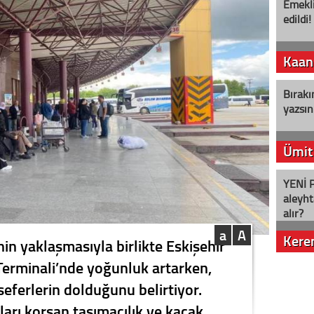
Emekli
edildi!
Kaan
Bırakı
yazsın
Ümit
YENİ P
aleyht
alır?
a
A
Kere
in yaklaşmasıyla birlikte Eskişehir
Terminali’nde yoğunluk artarken,
Nostalj
seferlerin dolduğunu belirtiyor.
şları korsan taşımacılık ve kaçak