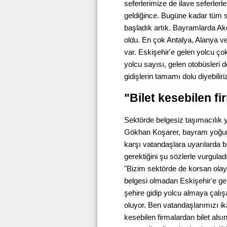
seferlerimize de ilave seferler
geldiğince. Bugüne kadar tüm 
başladık artık. Bayramlarda Ak
oldu. En çok Antalya, Alanya v
var. Eskişehir'e gelen yolcu çok
yolcu sayısı, gelen otobüsleri d
gidişlerin tamamı dolu diyebilir
"Bilet kesebilen fi
Sektörde belgesiz taşımacılık 
Gökhan Koşarer, bayram yoğun
karşı vatandaşlara uyarılarda bu
gerektiğini şu sözlerle vurguladı
"Bizim sektörde de korsan olay
belgesi olmadan Eskişehir'e ge
şehire gidip yolcu almaya çalış
oluyor. Ben vatandaşlarımızı ika
kesebilen firmalardan bilet alsın