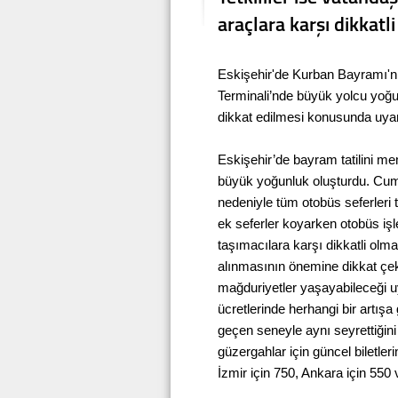
araçlara karşı dikkatl
Eskişehir'de Kurban Bayramı'nı
Terminali’nde büyük yolcu yoğun
dikkat edilmesi konusunda uyar
Eskişehir’de bayram tatilini m
büyük yoğunluk oluşturdu. Cuma
nedeniyle tüm otobüs seferleri 
ek seferler koyarken otobüs iş
taşımacılara karşı dikkatli olma
alınmasının önemine dikkat çeken
mağduriyetler yaşayabileceği 
ücretlerinde herhangi bir artışa gi
geçen seneyle aynı seyrettiğini i
güzergahlar için güncel biletleri
İzmir için 750, Ankara için 550 v