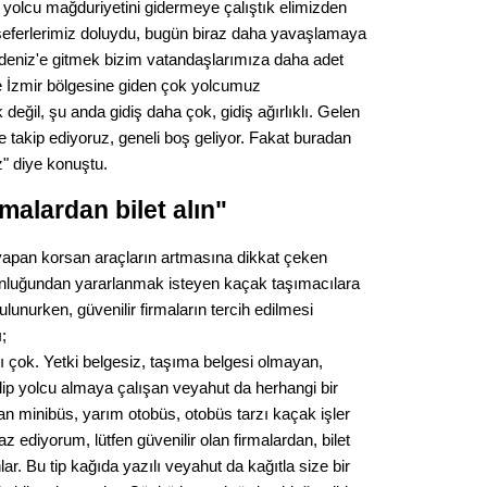
le yolcu mağduriyetini gidermeye çalıştık elimizden
Op. D
seferlerimiz doluydu, bugün biraz daha yavaşlamaya
deniz'e gitmek bizim vatandaşlarımıza daha adet
Sağlığı
e İzmir bölgesine giden çok yolcumuz
 değil, şu anda gidiş daha çok, gidiş ağırlıklı. Gelen
e takip ediyoruz, geneli boş geliyor. Fakat buradan
Uzm. 
iz" diye konuştu.
rmalardan bilet alın"
Vatand
yapan korsan araçların artmasına dikkat çeken
luğundan yararlanmak isteyen kaçak taşımacılara
M. M
lunurken, güvenilir firmaların tercih edilmesi
;
Hayır,
ı çok. Yetki belgesiz, taşıma belgesi olmayan,
lip yolcu almaya çalışan veyahut da herhangi bir
an minibüs, yarım otobüs, otobüs tarzı kaçak işler
Seda
z ediyorum, lütfen güvenilir olan firmalardan, bilet
lar. Bu tip kağıda yazılı veyahut da kağıtla size bir