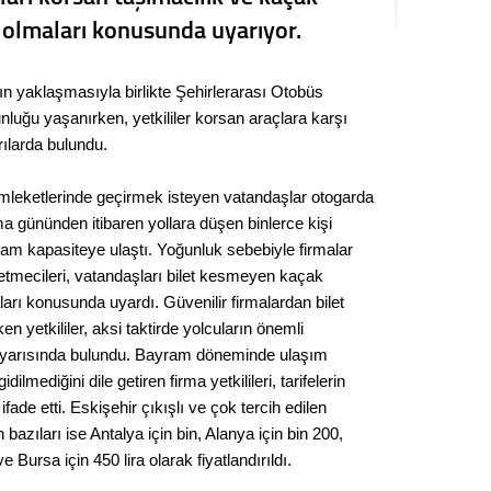
Seval
i olmaları konusunda uyarıyor.
Es Es’
n yaklaşmasıyla birlikte Şehirlerarası Otobüs
luğu yaşanırken, yetkililer korsan araçlara karşı
ılarda bulundu.
Ahme
emleketlerinde geçirmek isteyen vatandaşlar otogarda
Tepeba
 gününden itibaren yollara düşen binlerce kişi
birliği
tam kapasiteye ulaştı. Yoğunluk sebebiyle firmalar
ulaşı
letmecileri, vatandaşları bilet kesmeyen kaçak
Fund
ları konusunda uyardı. Güvenilir firmalardan bilet
 yetkililer, aksi taktirde yolcuların önemli
uyarısında bulundu. Bayram döneminde ulaşım
CHP’li
kazana
dilmediğini dile getiren firma yetkilileri, tarifelerin
seçiml
fade etti. Eskişehir çıkışlı ve çok tercih edilen
n bazıları ise Antalya için bin, Alanya için bin 200,
Melt
e Bursa için 450 lira olarak fiyatlandırıldı.