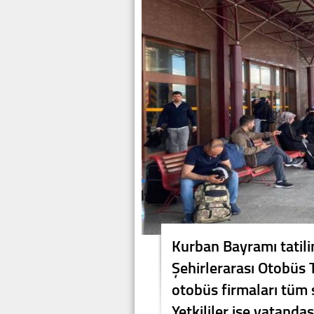
Kurban Bayramı tatilin
Şehirlerarası Otobüs 
otobüs firmaları tüm 
Yetkililer ise vatanda