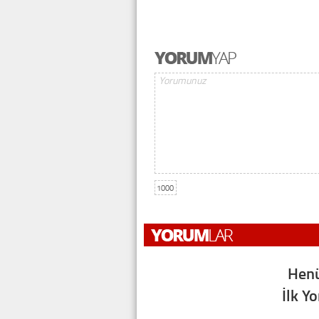
1000
Henü
İlk Y