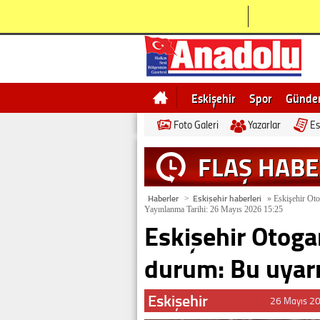
Eskişehir
Spor
Günd
Foto Galeri
Yazarlar
Es
Bilecik
Ne demek
Esk
FLAŞ HAB
Haberler
Eskişehir haberleri
>
»
Eskişehir Oto
Yayınlanma Tarihi: 26 Mayıs 2026 15:25
Eskişehir Otoga
durum: Bu uyarı
Eskişehir
26 Mayıs 2