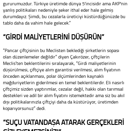
gururumuzdur. Türkiye üretimde dünya 5'incisidir ama AKP'nin
yanlış politikaları nedeniyle şeker ithal eder hale gelmiş
durumdayız. Şimdi, bu cezalarla üreticiyi küstürdüğünüzde bu
tablo daha da vahim hale gelecek.”
“GİRDİ MALİYETLERİNİ DÜŞÜRÜN”
“Pancar çiftçisinin bu Meclisten beklediği şirketlerin sopası
olan düzenlemeler değildir” diyen Çakırözer, çiftçilerin
Meclis’ten beklentilerini sıralayarak, “Girdi maliyetlerinin
düşürülmesi, çiftçiye alım garantisi verilmesi, alım fiyatının
önceden açıklanması, polar ölçümlerinden kaynaklı
mağduriyetlerin giderilmesi en temel beklentilerdir. Eli nasırlı
çiftçimiz sizden yaptırımlar, cezalar değil, hakkı olan tarımsal
destekleri ve adil bir alım fiyatını istemektedir ama siz bu akıl
dışı politikalarınızla çiftçiyi daha da küstürüyor, üretimden
koparıyorsunuz” dedi.
“SUÇU VATANDAŞA ATARAK GERÇEKLERİ