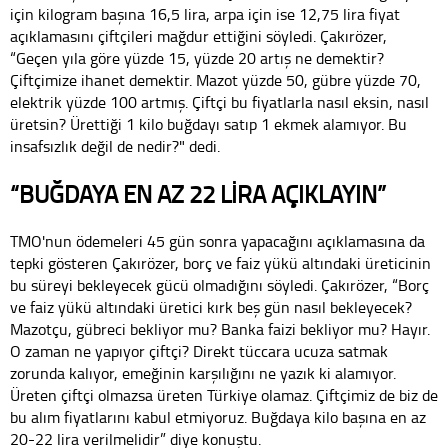
için kilogram başına 16,5 lira, arpa için ise 12,75 lira fiyat
açıklamasını çiftçileri mağdur ettiğini söyledi. Çakırözer,
“Geçen yıla göre yüzde 15, yüzde 20 artış ne demektir?
Çiftçimize ihanet demektir. Mazot yüzde 50, gübre yüzde 70,
elektrik yüzde 100 artmış. Çiftçi bu fiyatlarla nasıl eksin, nasıl
üretsin? Ürettiği 1 kilo buğdayı satıp 1 ekmek alamıyor. Bu
insafsızlık değil de nedir?" dedi.
“BUĞDAYA EN AZ 22 LİRA AÇIKLAYIN”
TMO'nun ödemeleri 45 gün sonra yapacağını açıklamasına da
tepki gösteren Çakırözer, borç ve faiz yükü altındaki üreticinin
bu süreyi bekleyecek gücü olmadığını söyledi. Çakırözer, “Borç
ve faiz yükü altındaki üretici kırk beş gün nasıl bekleyecek?
Mazotçu, gübreci bekliyor mu? Banka faizi bekliyor mu? Hayır.
O zaman ne yapıyor çiftçi? Direkt tüccara ucuza satmak
zorunda kalıyor, emeğinin karşılığını ne yazık ki alamıyor.
Üreten çiftçi olmazsa üreten Türkiye olamaz. Çiftçimiz de biz de
bu alım fiyatlarını kabul etmiyoruz. Buğdaya kilo başına en az
20-22 lira verilmelidir” diye konuştu.