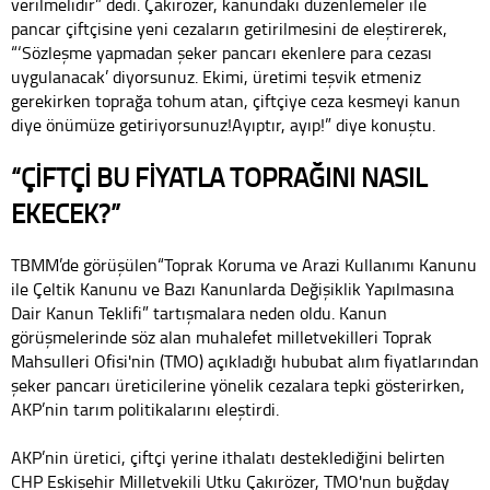
verilmelidir” dedi. Çakırözer, kanundaki düzenlemeler ile
pancar çiftçisine yeni cezaların getirilmesini de eleştirerek,
“‘Sözleşme yapmadan şeker pancarı ekenlere para cezası
uygulanacak’ diyorsunuz. Ekimi, üretimi teşvik etmeniz
gerekirken toprağa tohum atan, çiftçiye ceza kesmeyi kanun
diye önümüze getiriyorsunuz!Ayıptır, ayıp!” diye konuştu.
“ÇİFTÇİ BU FİYATLA TOPRAĞINI NASIL
EKECEK?”
TBMM’de görüşülen“Toprak Koruma ve Arazi Kullanımı Kanunu
ile Çeltik Kanunu ve Bazı Kanunlarda Değişiklik Yapılmasına
Dair Kanun Teklifi” tartışmalara neden oldu. Kanun
görüşmelerinde söz alan muhalefet milletvekilleri Toprak
Mahsulleri Ofisi'nin (TMO) açıkladığı hububat alım fiyatlarından
şeker pancarı üreticilerine yönelik cezalara tepki gösterirken,
AKP’nin tarım politikalarını eleştirdi.
AKP’nin üretici, çiftçi yerine ithalatı desteklediğini belirten
CHP Eskişehir Milletvekili Utku Çakırözer, TMO'nun buğday