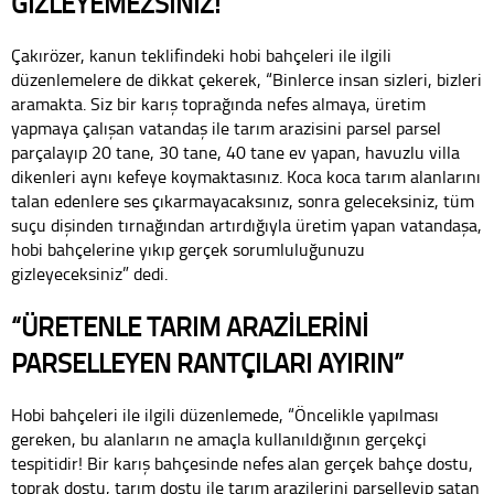
GİZLEYEMEZSİNİZ!”
Çakırözer, kanun teklifindeki hobi bahçeleri ile ilgili
düzenlemelere de dikkat çekerek, “Binlerce insan sizleri, bizleri
aramakta. Siz bir karış toprağında nefes almaya, üretim
yapmaya çalışan vatandaş ile tarım arazisini parsel parsel
parçalayıp 20 tane, 30 tane, 40 tane ev yapan, havuzlu villa
dikenleri aynı kefeye koymaktasınız. Koca koca tarım alanlarını
talan edenlere ses çıkarmayacaksınız, sonra geleceksiniz, tüm
suçu dişinden tırnağından artırdığıyla üretim yapan vatandaşa,
hobi bahçelerine yıkıp gerçek sorumluluğunuzu
gizleyeceksiniz” dedi.
“ÜRETENLE TARIM ARAZİLERİNİ
PARSELLEYEN RANTÇILARI AYIRIN”
Hobi bahçeleri ile ilgili düzenlemede, “Öncelikle yapılması
gereken, bu alanların ne amaçla kullanıldığının gerçekçi
tespitidir! Bir karış bahçesinde nefes alan gerçek bahçe dostu,
toprak dostu, tarım dostu ile tarım arazilerini parselleyip satan