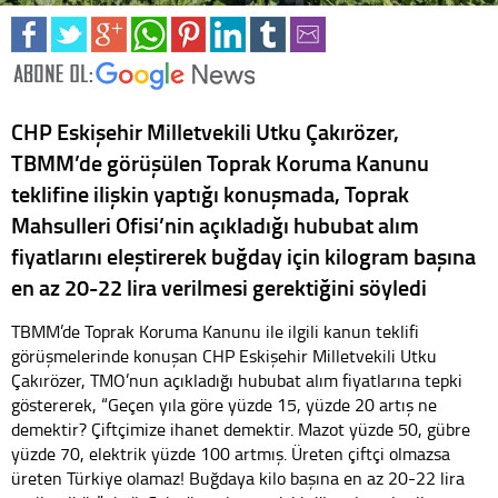
CHP Eskişehir Milletvekili Utku Çakırözer,
TBMM’de görüşülen Toprak Koruma Kanunu
teklifine ilişkin yaptığı konuşmada, Toprak
Mahsulleri Ofisi’nin açıkladığı hububat alım
fiyatlarını eleştirerek buğday için kilogram başına
en az 20-22 lira verilmesi gerektiğini söyledi
TBMM’de Toprak Koruma Kanunu ile ilgili kanun teklifi
görüşmelerinde konuşan CHP Eskişehir Milletvekili Utku
Çakırözer, TMO’nun açıkladığı hububat alım fiyatlarına tepki
göstererek, “Geçen yıla göre yüzde 15, yüzde 20 artış ne
demektir? Çiftçimize ihanet demektir. Mazot yüzde 50, gübre
yüzde 70, elektrik yüzde 100 artmış. Üreten çiftçi olmazsa
üreten Türkiye olamaz! Buğdaya kilo başına en az 20-22 lira