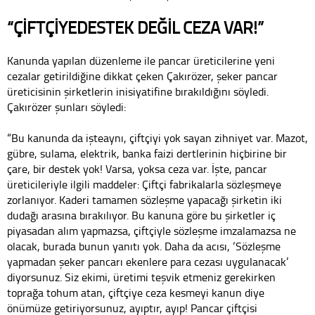
“ÇİFTÇİYEDESTEK DEĞİL CEZA VAR!”
Kanunda yapılan düzenleme ile pancar üreticilerine yeni
cezalar getirildiğine dikkat çeken Çakırözer, şeker pancar
üreticisinin şirketlerin inisiyatifine bırakıldığını söyledi.
Çakırözer şunları söyledi:
“Bu kanunda da işteaynı, çiftçiyi yok sayan zihniyet var. Mazot,
gübre, sulama, elektrik, banka faizi dertlerinin hiçbirine bir
çare, bir destek yok! Varsa, yoksa ceza var. İşte, pancar
üreticileriyle ilgili maddeler: Çiftçi fabrikalarla sözleşmeye
zorlanıyor. Kaderi tamamen sözleşme yapacağı şirketin iki
dudağı arasına bırakılıyor. Bu kanuna göre bu şirketler iç
piyasadan alım yapmazsa, çiftçiyle sözleşme imzalamazsa ne
olacak, burada bunun yanıtı yok. Daha da acısı, ‘Sözleşme
yapmadan şeker pancarı ekenlere para cezası uygulanacak’
diyorsunuz. Siz ekimi, üretimi teşvik etmeniz gerekirken
toprağa tohum atan, çiftçiye ceza kesmeyi kanun diye
önümüze getiriyorsunuz, ayıptır, ayıp! Pancar çiftçisi