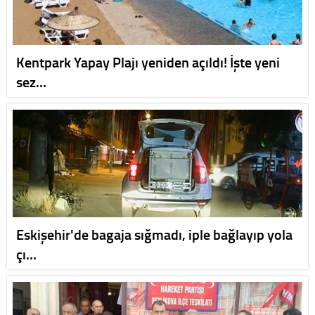
Kentpark Yapay Plajı yeniden açıldı! İşte yeni
sez…
Eskişehir'de bagaja sığmadı, iple bağlayıp yola
çı…