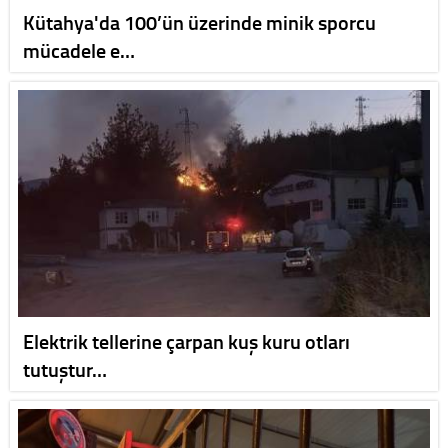
Kütahya'da 100’ün üzerinde minik sporcu
mücadele e…
Elektrik tellerine çarpan kuş kuru otları
tutuştur…