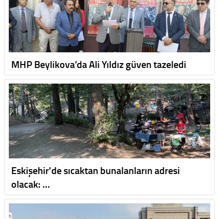
MHP Beylikova’da Ali Yıldız güven tazeledi
Eskişehir'de sıcaktan bunalanların adresi
olacak: …