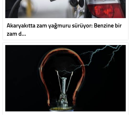
Akaryakıtta zam yağmuru sürüyor: Benzine bir
zam d…
Eskişehir’de 9 Ağustos'ta elektrik kesintisi
olaca…