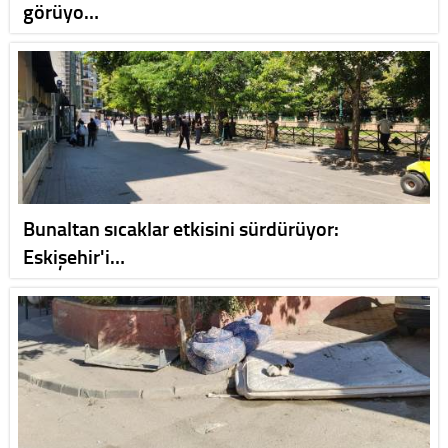
görüyo…
Bunaltan sıcaklar etkisini sürdürüyor:
Eskişehir'i…