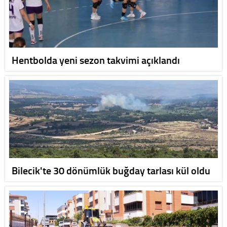
Hentbolda yeni sezon takvimi açıklandı
Bilecik'te 30 dönümlük buğday tarlası kül oldu