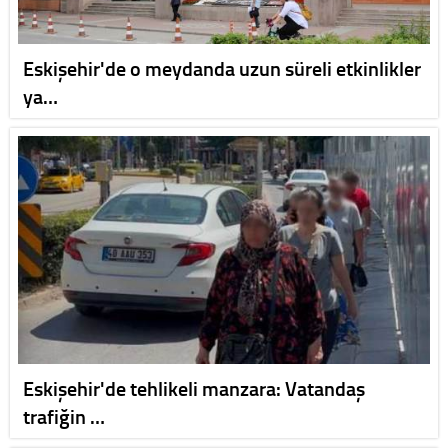
Eskişehir'de o meydanda uzun süreli etkinlikler
ya…
Eskişehir'de tehlikeli manzara: Vatandaş
trafiğin …