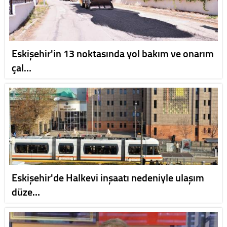
Eskişehir'in 13 noktasında yol bakım ve onarım
çal…
Eskişehir'de Halkevi inşaatı nedeniyle ulaşım
düze…