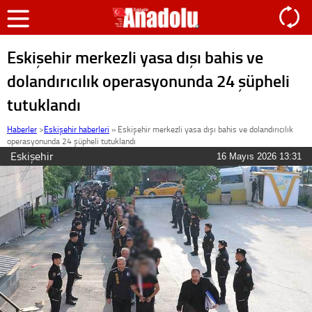
Eskişehir merkezli yasa dışı bahis ve
dolandırıcılık operasyonunda 24 şüpheli
tutuklandı
Haberler
>
Eskişehir haberleri
»
Eskişehir merkezli yasa dışı bahis ve dolandırıcılık
operasyonunda 24 şüpheli tutuklandı
Eskişehir
16 Mayıs 2026 13:31