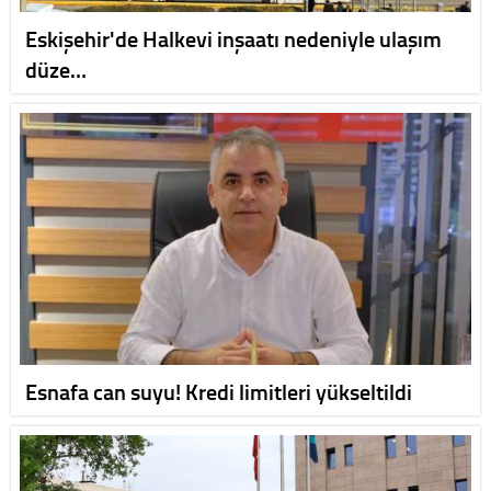
Eskişehir'de Halkevi inşaatı nedeniyle ulaşım
düze…
Esnafa can suyu! Kredi limitleri yükseltildi