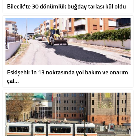
Bilecik'te 30 dönümlük buğday tarlası kül oldu
Eskişehir'in 13 noktasında yol bakım ve onarım
çal…