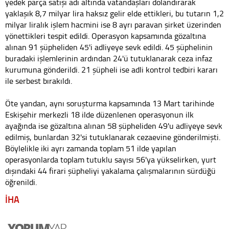
yedek parça satışı adı altında vatandaşları dolandırarak
yaklaşık 8,7 milyar lira haksız gelir elde ettikleri, bu tutarın 1,2
milyar liralık işlem hacmini ise 8 ayrı paravan şirket üzerinden
yönettikleri tespit edildi. Operasyon kapsamında gözaltına
alınan 91 şüpheliden 45'i adliyeye sevk edildi. 45 şüphelinin
buradaki işlemlerinin ardından 24'ü tutuklanarak ceza infaz
kurumuna gönderildi. 21 şüpheli ise adli kontrol tedbiri kararı
ile serbest bırakıldı.
Öte yandan, aynı soruşturma kapsamında 13 Mart tarihinde
Eskişehir merkezli 18 ilde düzenlenen operasyonun ilk
ayağında ise gözaltına alınan 58 şüpheliden 49'u adliyeye sevk
edilmiş, bunlardan 32'si tutuklanarak cezaevine gönderilmişti.
Böylelikle iki ayrı zamanda toplam 51 ilde yapılan
operasyonlarda toplam tutuklu sayısı 56'ya yükselirken, yurt
dışındaki 44 firari şüpheliyi yakalama çalışmalarının sürdüğü
öğrenildi.
İHA