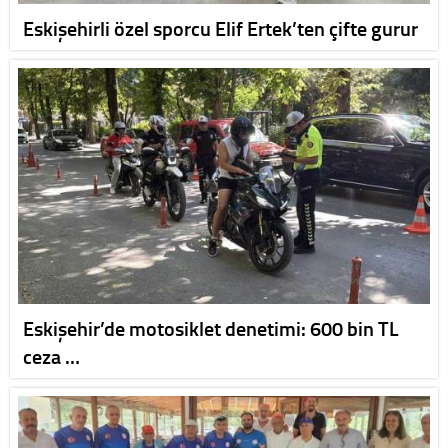
Eskişehirli özel sporcu Elif Ertek’ten çifte gurur
Eskişehir’de motosiklet denetimi: 600 bin TL
ceza …