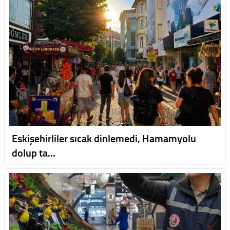
Eskişehirliler sıcak dinlemedi, Hamamyolu
dolup ta…