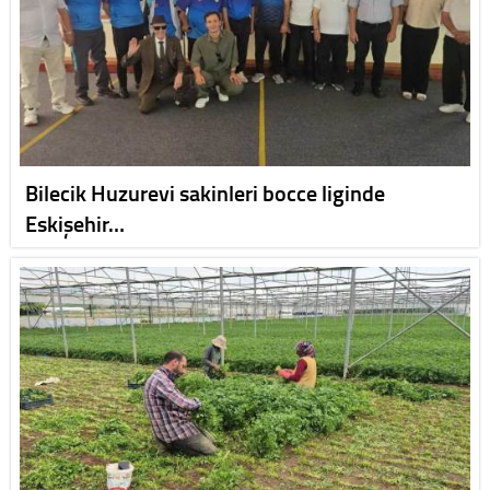
Bilecik Huzurevi sakinleri bocce liginde
Eskişehir…