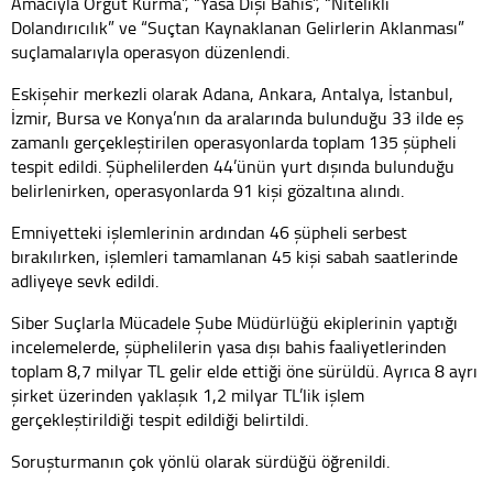
Amacıyla Örgüt Kurma”, “Yasa Dışı Bahis”, “Nitelikli
Dolandırıcılık” ve “Suçtan Kaynaklanan Gelirlerin Aklanması”
suçlamalarıyla operasyon düzenlendi.
Eskişehir merkezli olarak Adana, Ankara, Antalya, İstanbul,
İzmir, Bursa ve Konya’nın da aralarında bulunduğu 33 ilde eş
zamanlı gerçekleştirilen operasyonlarda toplam 135 şüpheli
tespit edildi. Şüphelilerden 44’ünün yurt dışında bulunduğu
belirlenirken, operasyonlarda 91 kişi gözaltına alındı.
Emniyetteki işlemlerinin ardından 46 şüpheli serbest
bırakılırken, işlemleri tamamlanan 45 kişi sabah saatlerinde
adliyeye sevk edildi.
Siber Suçlarla Mücadele Şube Müdürlüğü ekiplerinin yaptığı
incelemelerde, şüphelilerin yasa dışı bahis faaliyetlerinden
toplam 8,7 milyar TL gelir elde ettiği öne sürüldü. Ayrıca 8 ayrı
şirket üzerinden yaklaşık 1,2 milyar TL’lik işlem
gerçekleştirildiği tespit edildiği belirtildi.
Soruşturmanın çok yönlü olarak sürdüğü öğrenildi.