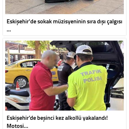
Eskişehir'de sokak müzisyeninin sıra dışı çalgısı
…
Eskişehir’de beşinci kez alkollü yakalandı!
Motosi…