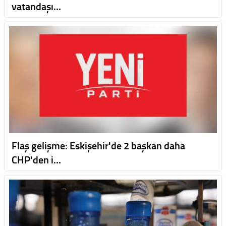
vatandaşı…
Flaş gelişme: Eskişehir'de 2 başkan daha
CHP'den i…