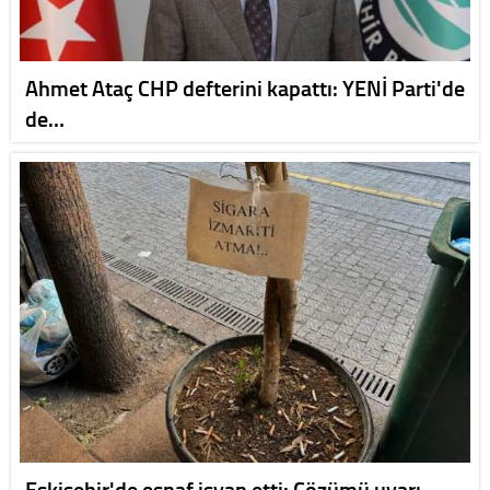
Ahmet Ataç CHP defterini kapattı: YENİ Parti'de
de…
Eskişehir'de esnaf isyan etti: Çözümü uyarı