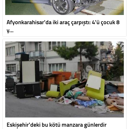
Afyonkarahisar'da iki araç çarpıştı: 4'ü çocuk 8
y…
Eskişehir'deki bu kötü manzara günlerdir