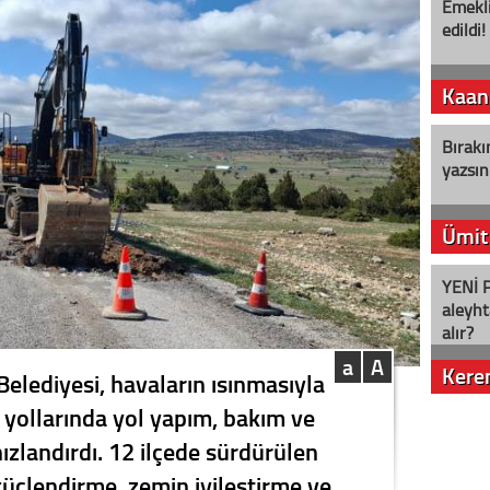
Emekli
edildi!
Kaan
Bırakı
yazsın
Ümit
YENİ P
aleyht
alır?
a
A
Kere
Belediyesi, havaların ısınmasıyla
e yollarında yol yapım, bakım ve
Nostalj
ızlandırdı. 12 ilçede sürdürülen
güçlendirme, zemin iyileştirme ve