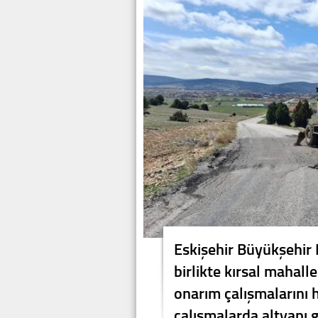
Eskişehir Büyükşehir 
birlikte kırsal mahall
onarım çalışmalarını h
çalışmalarda altyapı 