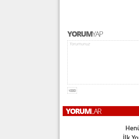
1000
Henü
İlk Y