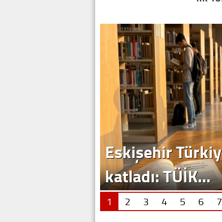
Eskişehir Türkiy
katladı: TÜİK…
1
2
3
4
5
6
7