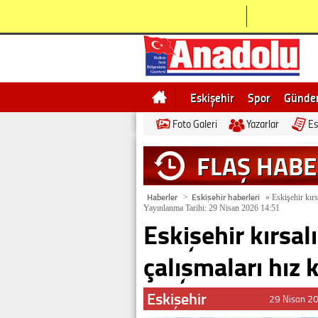
Eskişehir
Spor
Günd
Foto Galeri
Yazarlar
Es
Bilecik
Ne demek
Esk
FLAŞ HAB
Haberler
Eskişehir haberleri
>
»
Eskişehir kırs
Yayınlanma Tarihi: 29 Nisan 2026 14:51
Eskişehir kırsa
çalışmaları hız 
Eskişehir
29 Nisan 2