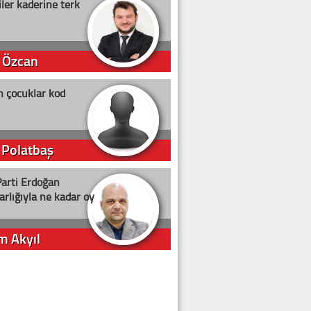
ler kaderine terk
 Özcan
n çocuklar kod
 Polatbaş
arti Erdoğan
arlığıyla ne kadar oy
m Akyıl
iye ilgiliyiz!