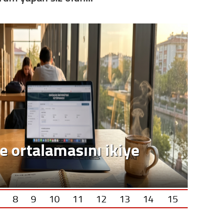
e ortalamasını ikiye
8
9
10
11
12
13
14
15