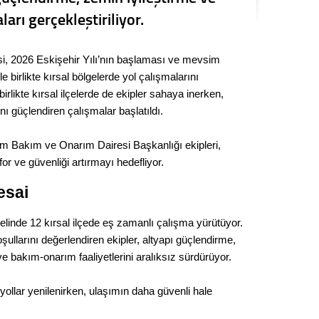
Seval
rı gerçekleştiriliyor.
Es Es’
i, 2026 Eskişehir Yılı’nın başlaması ve mevsim
e birlikte kırsal bölgelerde yol çalışmalarını
irlikte kırsal ilçelerde de ekipler sahaya inerken,
Ahme
nı güçlendiren çalışmalar başlatıldı.
Tepeba
m Bakım ve Onarım Dairesi Başkanlığı ekipleri,
birliği
for ve güvenliği artırmayı hedefliyor.
ulaşı
esai
Fund
nelinde 12 kırsal ilçede eş zamanlı çalışma yürütüyor.
CHP’li
şullarını değerlendiren ekipler, altyapı güçlendirme,
kazana
ve bakım-onarım faaliyetlerini aralıksız sürdürüyor.
seçiml
Melt
ollar yenilenirken, ulaşımın daha güvenli hale