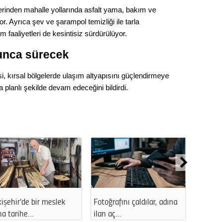
Op. D
erinden mahalle yollarında asfalt yama, bakım ve
. Ayrıca şev ve şarampol temizliği ile tarla
Sağlığı
m faaliyetleri de kesintisiz sürdürülüyor.
yunca sürecek
Uzm. 
i, kırsal bölgelerde ulaşım altyapısını güçlendirmeye
 planlı şekilde devam edeceğini bildirdi.
Vatand
M. M
Hayır,
Seda
işehir’de bir meslek
Fotoğrafını çaldılar, adına
Eskişeh
ha tarihe…
ilan aç…
başı e