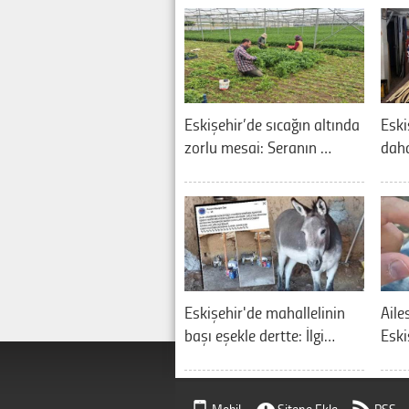
Eskişehir’de sıcağın altında
Eski
zorlu mesai: Seranın …
daha
Eskişehir'de mahallelinin
Aile
başı eşekle dertte: İlgi…
Eski