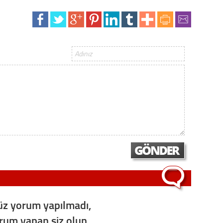
z yorum yapılmadı,
orum yapan siz olun...