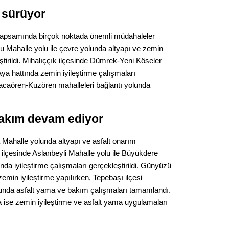
Gürha
r sürüyor
Eskişe
Döne
 kapsamında birçok noktada önemli müdahaleler
Rifat
u Mahalle yolu ile çevre yolunda altyapı ve zemin
ştirildi. Mihalıççık ilçesinde Dümrek-Yeni Köseler
Sürdür
aya hattında zemin iyileştirme çalışmaları
kültür
aracaören-Kuzören mahalleleri bağlantı yolunda
Konu
bakım devam ediyor
2023 y
a Mahalle yolunda altyapı ve asfalt onarım
bekliy
 ilçesinde Aslanbeyli Mahalle yolu ile Büyükdere
nda iyileştirme çalışmaları gerçekleştirildi. Günyüzü
Tüli
emin iyileştirme yapılırken, Tepebaşı ilçesi
lunda asfalt yama ve bakım çalışmaları tamamlandı.
Düşükl
a ise zemin iyileştirme ve asfalt yama uygulamaları