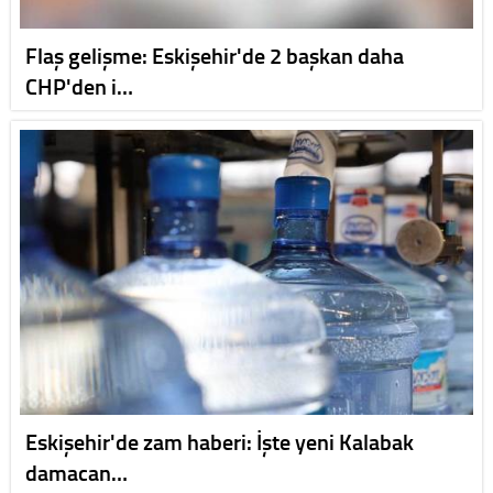
Flaş gelişme: Eskişehir'de 2 başkan daha
CHP'den i…
Eskişehir'de zam haberi: İşte yeni Kalabak
damacan…