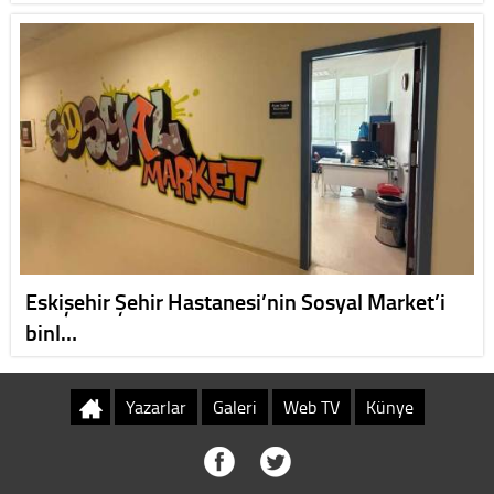
Eskişehir Şehir Hastanesi’nin Sosyal Market’i
binl…
Yazarlar
Galeri
Web TV
Künye