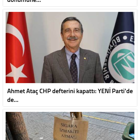
Ahmet Ataç CHP defterini kapattı: YENİ Parti'de
de…