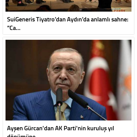
SuiGeneris Tiyatro’dan Aydın’da anlamlı sahne:
“Ca…
Ayşen Gürcan'dan AK Parti'nin kuruluş yıl
dönümüne…