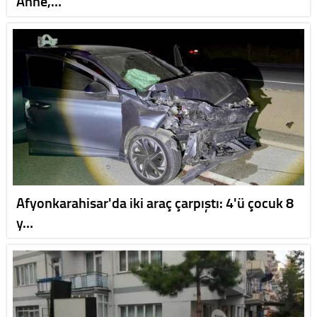
Anne,…
Afyonkarahisar'da iki araç çarpıştı: 4'ü çocuk 8
y…