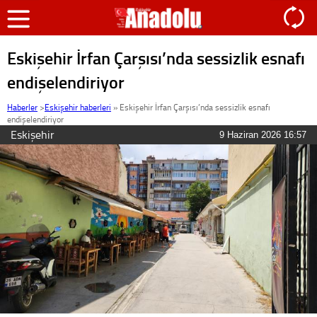
Eskişehir İrfan Çarşısı’nda sessizlik esnafı
endişelendiriyor
Haberler
>
Eskişehir haberleri
»
Eskişehir İrfan Çarşısı’nda sessizlik esnafı
endişelendiriyor
Eskişehir
9 Haziran 2026 16:57