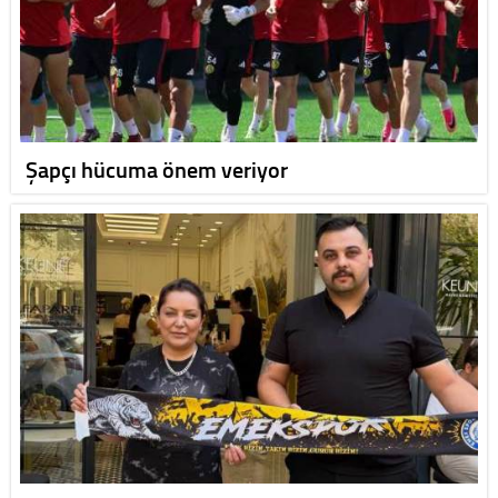
Şapçı hücuma önem veriyor