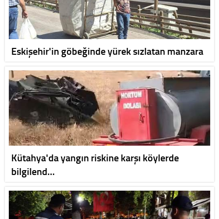
Eskişehir'in göbeğinde yürek sızlatan manzara
Kütahya'da yangın riskine karşı köylerde
bilgilend…