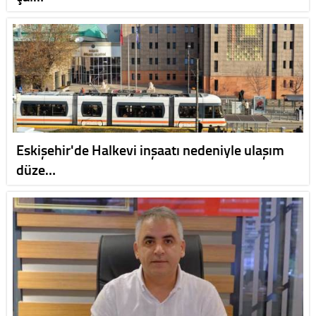
Eskişehir'de Halkevi inşaatı nedeniyle ulaşım
düze…