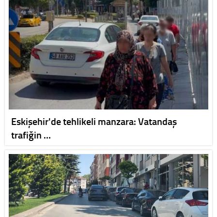
Eskişehir'de tehlikeli manzara: Vatandaş
trafiğin …