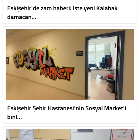
Eskişehir'de zam haberi: İşte yeni Kalabak
damacan…
Eskişehir Şehir Hastanesi’nin Sosyal Market’i
binl…