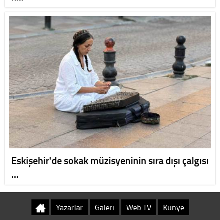
Eskişehir'de sokak müzisyeninin sıra dışı çalgısı
…
Yazarlar
Galeri
Web TV
Künye