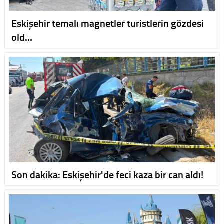
Eskişehir temalı magnetler turistlerin gözdesi
old…
Son dakika: Eskişehir'de feci kaza bir can aldı!