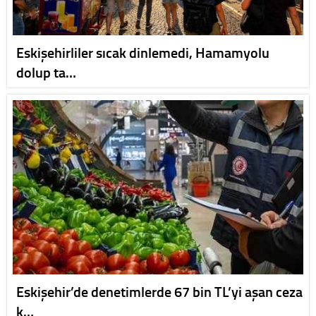
Eskişehirliler sıcak dinlemedi, Hamamyolu
dolup ta…
Eskişehir’de denetimlerde 67 bin TL’yi aşan ceza
k…