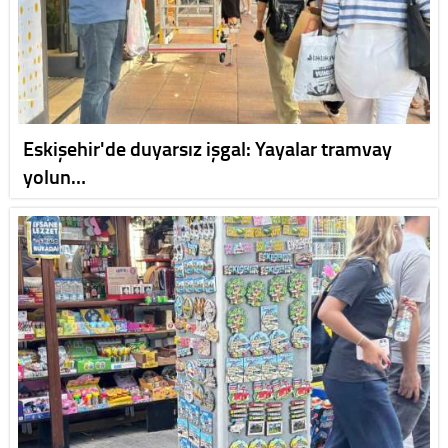
Eskişehir'de duyarsız işgal: Yayalar tramvay
yolun…