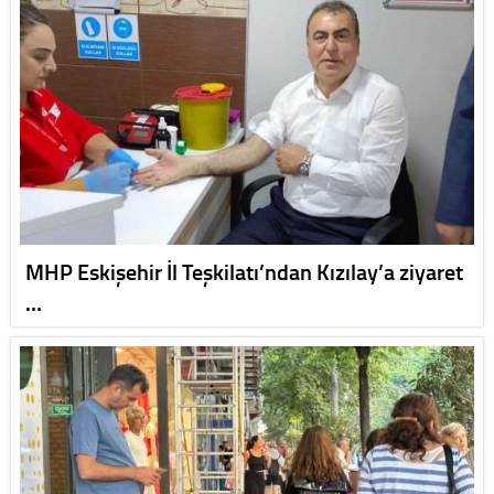
MHP Eskişehir İl Teşkilatı’ndan Kızılay’a ziyaret
…