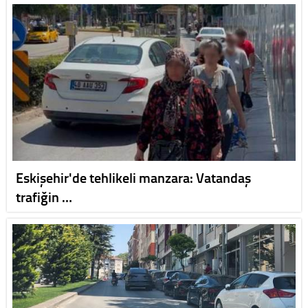
Eskişehir'de tehlikeli manzara: Vatandaş
trafiğin …