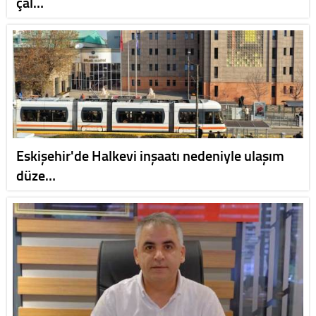
çal…
Eskişehir'de Halkevi inşaatı nedeniyle ulaşım
düze…