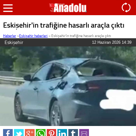
Eskişehir'in trafiğine hasarlı araçla çıktı
Haberler
>
Eskişehir haberleri
»
Eskişehir'in trafiğine hasarlı araçla çıktı
Eskişehir
12 Haziran 2026 14:39