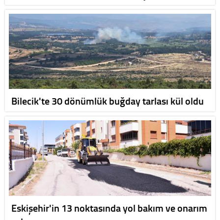
Bilecik'te 30 dönümlük buğday tarlası kül oldu
Eskişehir'in 13 noktasında yol bakım ve onarım