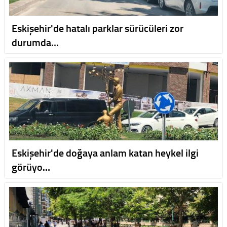
Eskişehir'de hatalı parklar sürücüleri zor
durumda…
Eskişehir'de doğaya anlam katan heykel ilgi
görüyo…