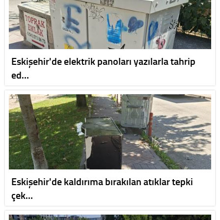
Eskişehir'de elektrik panoları yazılarla tahrip
ed…
Eskişehir'de kaldırıma bırakılan atıklar tepki
çek…