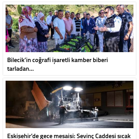
Bilecik’in coğrafi işaretli kamber biberi
tarladan…
Eskişehir’de gece mesaisi: Sevinç Caddesi sıcak