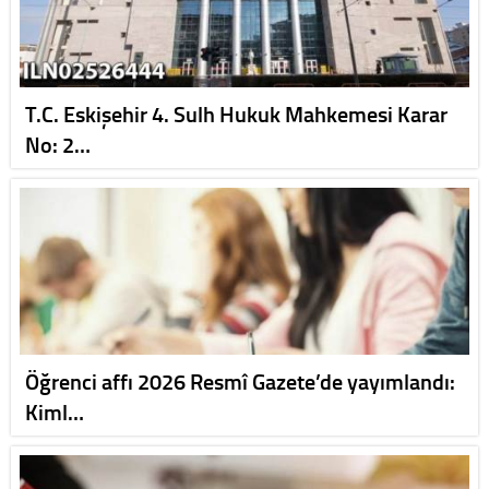
T.C. Eskişehir 4. Sulh Hukuk Mahkemesi Karar
No: 2…
Öğrenci affı 2026 Resmî Gazete’de yayımlandı:
Kiml…