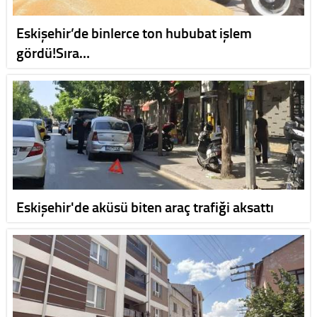
Eskişehir’de binlerce ton hububat işlem
gördü!Sıra…
Eskişehir'de aküsü biten araç trafiği aksattı