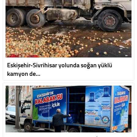
Eskişehir-Sivrihisar yolunda soğan yüklü
kamyon de…