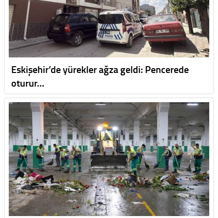
Eskişehir’de yürekler ağza geldi: Pencerede
oturur…