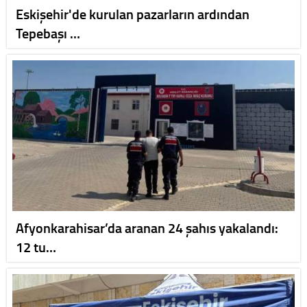
Eskişehir'de kurulan pazarların ardından
Tepebaşı …
Afyonkarahisar’da aranan 24 şahıs yakalandı:
12 tu…