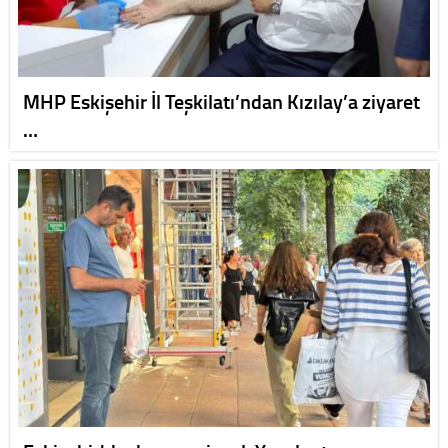
MHP Eskişehir İl Teşkilatı’ndan Kızılay’a ziyaret
…