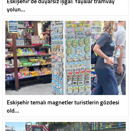
Eskişehir'de duyarsız işgal: Yayalar tramvay
yolun…
Eskişehir temalı magnetler turistlerin gözdesi
old…