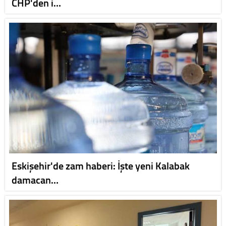
CHP'den i…
Eskişehir'de zam haberi: İşte yeni Kalabak
damacan…