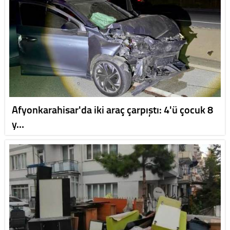
Afyonkarahisar'da iki araç çarpıştı: 4'ü çocuk 8
y…