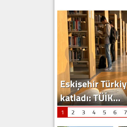
Eskişehir Türkiy
katladı: TÜİK…
1
2
3
4
5
6
7