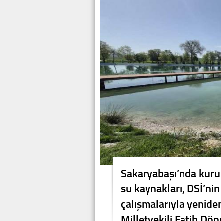
Sakaryabaşı’nda kurum
su kaynakları, DSİ’ni
çalışmalarıyla yenide
Milletvekili Fatih Dö