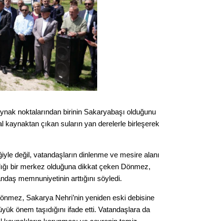
Op. D
Sağlığı
Uzm. 
Vatand
ynak noktalarından birinin Sakaryabaşı olduğunu
l kaynaktan çıkan suların yan derelerle birleşerek
M. M
ğiyle değil, vatandaşların dinlenme ve mesire alanı
Hayır,
ndığı bir merkez olduğuna dikkat çeken Dönmez,
ndaş memnuniyetinin arttığını söyledi.
Dönmez, Sakarya Nehri’nin yeniden eski debisine
Seda
yük önem taşıdığını ifade etti. Vatandaşlara da