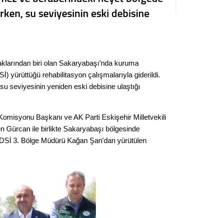
Kere
ken, su seviyesinin eski debisine
Es Es’
aklarından biri olan Sakaryabaşı’nda kuruma
Ahme
DSİ) yürüttüğü rehabilitasyon çalışmalarıyla giderildi.
u seviyesinin yeniden eski debisine ulaştığı
Tepeba
birliği
ulaşı
isyonu Başkanı ve AK Parti Eskişehir Milletvekili
n Gürcan ile birlikte Sakaryabaşı bölgesinde
Fund
 DSİ 3. Bölge Müdürü Kağan Şan’dan yürütülen
CHP’li
kazana
seçiml
Melt