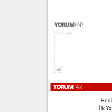
1000
Henü
İlk Y