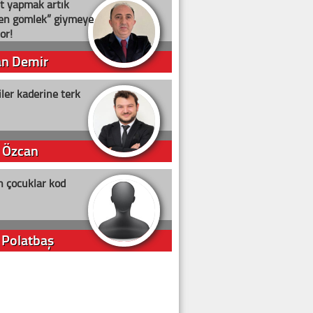
t yapmak artık
ten gömlek” giymeye
or!
an Demir
ler kaderine terk
 Özcan
n çocuklar kod
 Polatbaş
arti Erdoğan
arlığıyla ne kadar oy