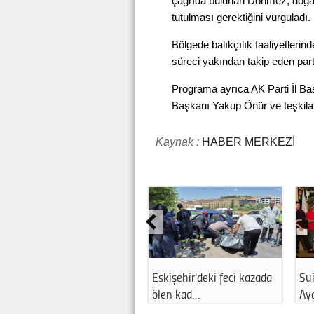
çağrıda bulunan Dönmez, doğal
tutulması gerektiğini vurguladı.
Bölgede balıkçılık faaliyetleri
süreci yakından takip eden parti 
Programa ayrıca AK Parti İl Baş
Başkanı Yakup Önür ve teşkilat 
Kaynak :
HABER MERKEZİ
Eskişehir'deki feci kazada
Sui
ölen kad…
Ay