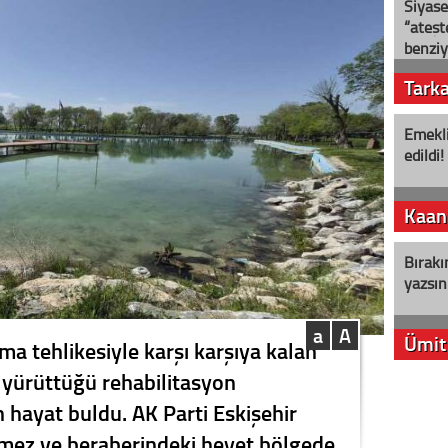
Siyase
“ateş
benziy
Tark
Emekli
edildi!
Kaan
Bırakı
yazsın
a
A
Ümit
a tehlikesiyle karşı karşıya kalan
n yürüttüğü rehabilitasyon
YENİ P
n hayat buldu. AK Parti Eskişehir
aleyht
alır?
nmez ve beraberindeki heyet bölgede