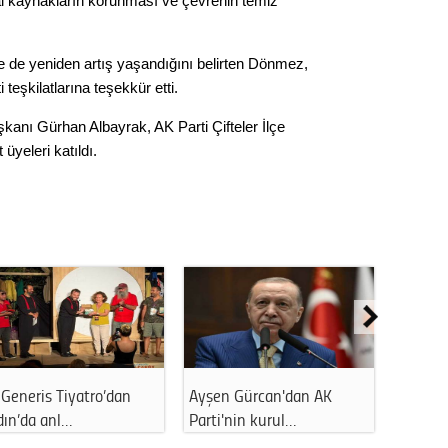
 kaynakların korunması ve çevrenin temiz
nde de yeniden artış yaşandığını belirten Dönmez,
teşkilatlarına teşekkür etti.
kanı Gürhan Albayrak, AK Parti Çifteler İlçe
üyeleri katıldı.
Generis Tiyatro’dan
Ayşen Gürcan'dan AK
Ahmet 
dın’da anl…
Parti'nin kurul…
kapattı