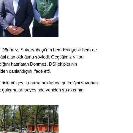
Gürha
Eskişe
Döne
Rifat
Sürdür
kültür
n Dönmez, Sakaryabaşı’nın hem Eskişehir hem de
ğal alan olduğunu söyledi. Geçtiğimiz yıl su
Konu
ığını hatırlatan Dönmez, DSİ ekiplerinin
en canlandığını ifade etti.
2023 y
mlerinin bölgeyi kuruma noktasına getirdiğini savunan
bekliy
 çalışmaları sayesinde yeniden su akışının
Tüli
Düşükl