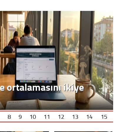
e ortalamasını ikiye
8
9
10
11
12
13
14
15