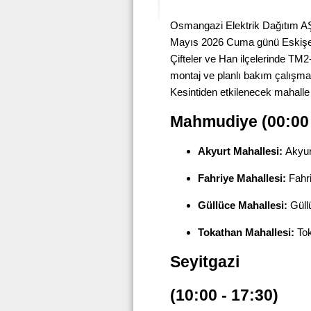
Osmangazi Elektrik Dağıtım AŞ
Mayıs 2026 Cuma günü Eskişehi
Çifteler ve Han ilçelerinde T
montaj ve planlı bakım çalışmal
Kesintiden etkilenecek mahalle v
Mahmudiye
(00:00 
Akyurt Mahallesi:
Akyur
Fahriye Mahallesi:
Fahr
Güllüce Mahallesi:
Güll
Tokathan Mahallesi:
Tok
Seyitgazi
(10:00 - 17:30)