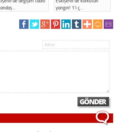
işehir'de kaza: Alkollü
Kentpark Yapay Plajı
Eskişeh
rücü d…
yeniden hizmet…
elektri