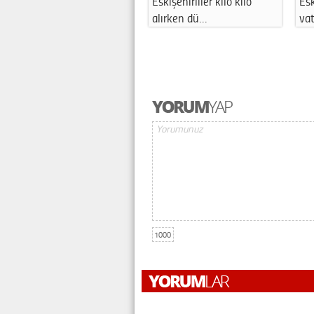
Eskişehir’de korkutan
Eskişehir'de trafik kazası
Esk
yangın! 1’i ç…
sonrası …
sü
1000