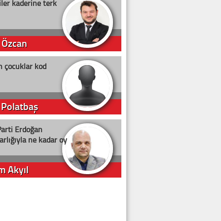
ler kaderine terk
 Özcan
n çocuklar kod
 Polatbaş
arti Erdoğan
arlığıyla ne kadar oy
m Akyıl
iye ilgiliyiz!