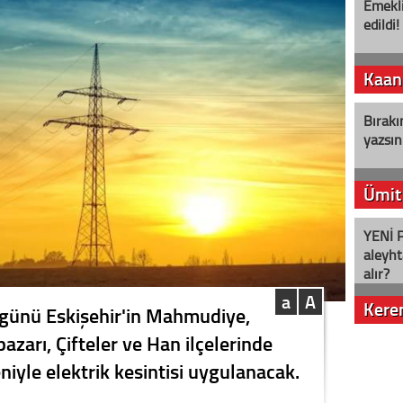
Emekli
edildi!
Kaan
Bırakı
yazsın
Ümit
YENİ P
aleyht
alır?
a
A
Kere
günü Eskişehir'in Mahmudiye,
azarı, Çifteler ve Han ilçelerinde
Nostalj
niyle elektrik kesintisi uygulanacak.