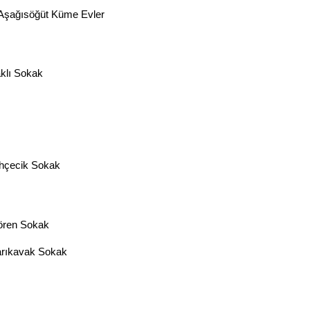
Gürha
şağısöğüt Küme Evler
Eskişe
Döne
Rifat
klı Sokak
Sürdür
kültür
Konu
çecik Sokak
2023 y
bekliy
ören Sokak
Tüli
rıkavak Sokak
Düşükl