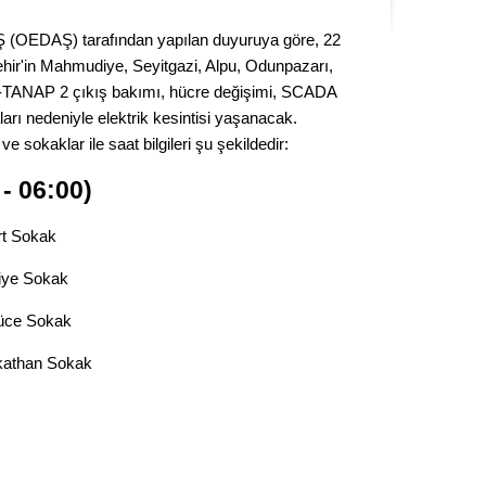
Seval
 (OEDAŞ) tarafından yapılan duyuruya göre, 22
r'in Mahmudiye, Seyitgazi, Alpu, Odunpazarı,
Es Es’
M2-TANAP 2 çıkış bakımı, hücre değişimi, SCADA
arı nedeniyle elektrik kesintisi yaşanacak.
e sokaklar ile saat bilgileri şu şekildedir:
Ahme
- 06:00)
Tepeba
birliği
t Sokak
ulaşı
iye Sokak
Fund
üce Sokak
CHP’li
athan Sokak
kazana
seçiml
Melt