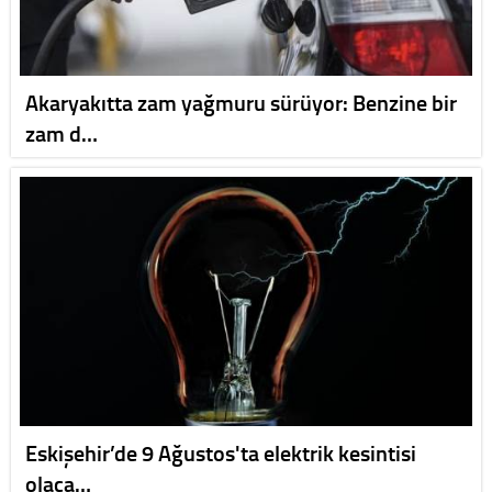
Akaryakıtta zam yağmuru sürüyor: Benzine bir
zam d…
Eskişehir’de 9 Ağustos'ta elektrik kesintisi
olaca…