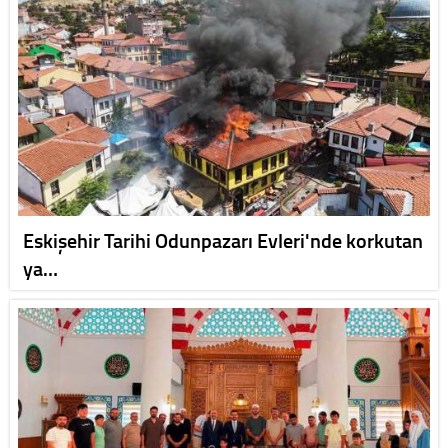
Eskişehir Tarihi Odunpazarı Evleri'nde korkutan
ya…