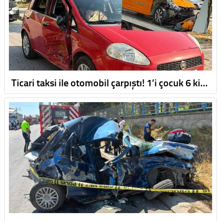
Ticari taksi ile otomobil çarpıştı! 1’i çocuk 6 ki…