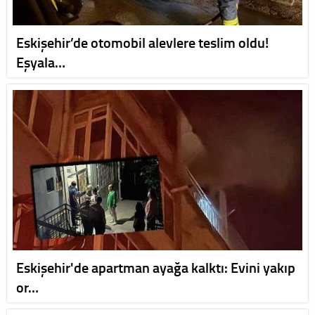
Eskişehir’de otomobil alevlere teslim oldu!
Eşyala…
Eskişehir'de apartman ayağa kalktı: Evini yakıp
or…