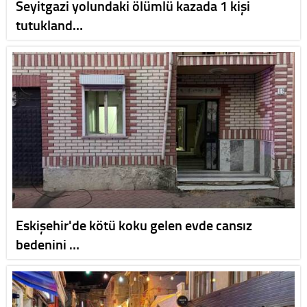
Seyitgazi yolundaki ölümlü kazada 1 kişi
tutukland…
Eskişehir'de kötü koku gelen evde cansız
bedenini …