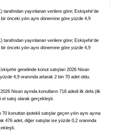
Kere
) tarafından yayınlanan verilere göre; Eskişehir'de
 bir önceki yılın aynı dönemine göre yüzde 4,9
Es Es’
) tarafından yayınlanan verilere göre; Eskişehir'de
Ahme
 bir önceki yılın aynı dönemine göre yüzde 4,9
Tepeba
birliği
 Eskişehir genelinde konut satışları 2026 Nisan
ulaşı
yüzde 4,9 oranında artarak 2 bin 70 adet oldu.
Fund
 2026 Nisan ayında konutların 718 adedi ilk defa (ilk
CHP’li
i el satış olarak gerçekleşti.
kazana
seçiml
n 70 konuttan ipotekli satışlar geçen yılın aynı ayına
k 476 adet, diğer satışlar ise yüzde 0,2 oranında
Melt
ekleşti.