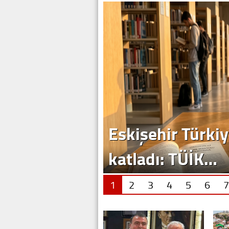
Eskişehir Türkiy
katladı: TÜİK…
1
2
3
4
5
6
7