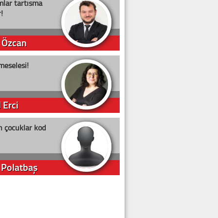
lar tartışma
!
 Özcan
meselesi!
 Erci
n çocuklar kod
 Polatbaş
arti Erdoğan
arlığıyla ne kadar oy