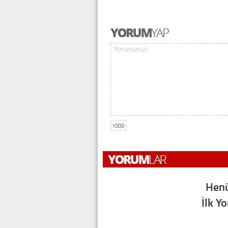
1000
Henü
İlk Y