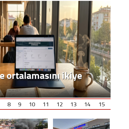
e ortalamasını ikiye
8
9
10
11
12
13
14
15