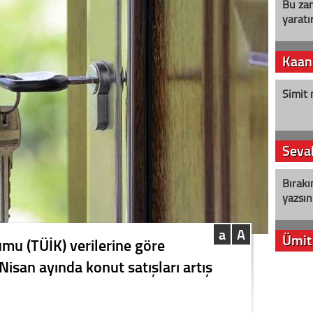
Bu zam
yaratır
Kaan
Simit 
Seval
Bırakı
yazsın
a
A
Ümit
umu (TÜİK) verilerine göre
 Nisan ayında konut satışları artış
YENİ P
aleyht
alır?