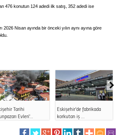
Gürha
lan 476 konutun 124 adedi ilk satış, 352 adedi ise
Eskişe
Döne
Rifat
rı 2026 Nisan ayında bir önceki yılın aynı ayına göre
ldu.
Sürdür
kültür
Konu
2023 y
bekliy
Tüli
işehir Tarihi
Eskişehir'de fabrikada
ABD’den
npazarı Evleri'…
korkutan iş …
Sağlık
Düşükl