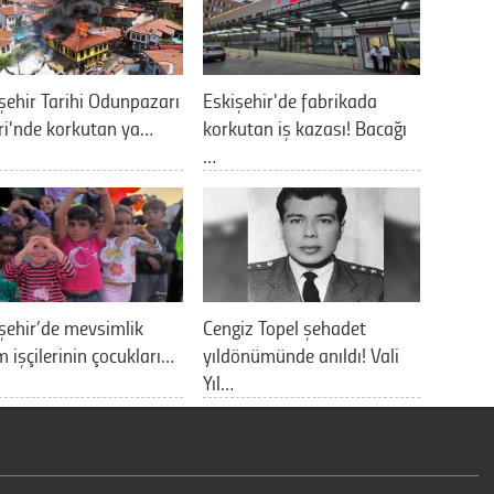
şehir Tarihi Odunpazarı
Eskişehir'de fabrikada
ri'nde korkutan ya…
korkutan iş kazası! Bacağı
…
şehir’de mevsimlik
Cengiz Topel şehadet
m işçilerinin çocukları…
yıldönümünde anıldı! Vali
Yıl…