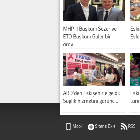
MHP İl Başkanı Sezer ve
Eski
ETO Başkanı Güler bir
Evle
aray…
ABD’den Eskişehir’e geldi:
Eski
Sağlık hizmetini görünc…
tarı
Mobil
Sitene Ekle
RSS