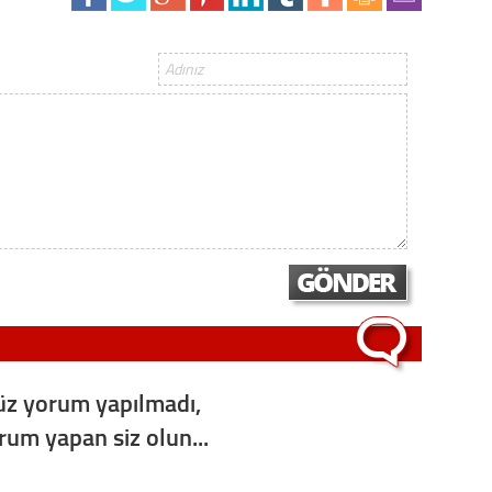
Op. D
Sağlığı
Uzm. 
Vatand
M. M
Hayır,
z yorum yapılmadı,
orum yapan siz olun...
Seda